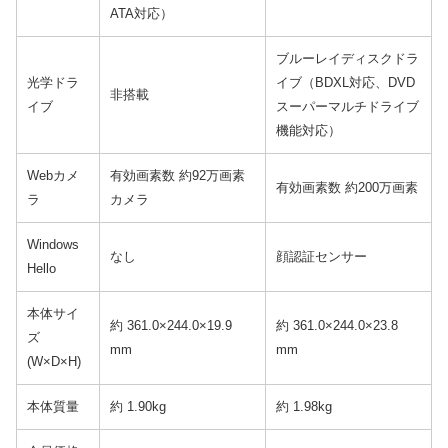
ATA対応）
ブルーレイディスクドラ
光学ドラ
イブ（BDXL対応、DVD
非搭載
イブ
スーパーマルチドライブ
機能対応）
Webカメ
有効画素数 約92万画素
有効画素数 約200万画素
ラ
カメラ
Windows
なし
顔認証センサー
Hello
本体サイ
約 361.0×244.0×19.9
約 361.0×244.0×23.8
ズ
mm
mm
(W×D×H)
本体質量
約 1.90kg
約 1.98kg