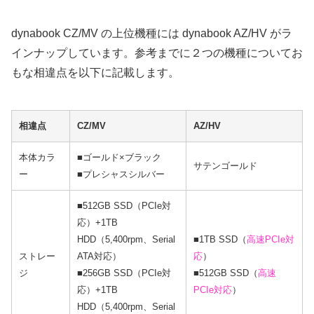
dynabook CZ/MV の上位機種には dynabook AZ/HV がラ
インナップしています。参考までに２つの機種についてお
もな相違点を以下に記載します。
相違点
CZ/MV
AZ/HV
本体カラ
■ゴールド×ブラック
サテンゴールド
ー
■プレシャスシルバー
■512GB SSD（PCIe対
応）+1TB
HDD（5,400rpm、Serial
■1TB SSD（
高速PCIe対
ストレー
ATA対応）
応
）
ジ
■256GB SSD（PCIe対
■512GB SSD（
高速
応）+1TB
PCIe対応
）
HDD（5,400rpm、Serial