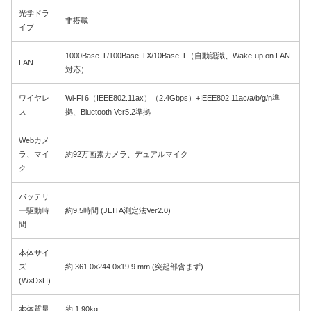
光学ドラ
非搭載
イブ
1000Base-T/100Base-TX/10Base-T（自動認識、Wake-up on LAN
LAN
対応）
ワイヤレ
Wi-Fi 6（IEEE802.11ax）（2.4Gbps）+IEEE802.11ac/a/b/g/n準
ス
拠、Bluetooth Ver5.2準拠
Webカメ
ラ、マイ
約92万画素カメラ、デュアルマイク
ク
バッテリ
ー駆動時
約9.5時間 (JEITA測定法Ver2.0)
間
本体サイ
ズ
約 361.0×244.0×19.9 mm (突起部含まず)
(W×D×H)
本体質量
約 1.90kg