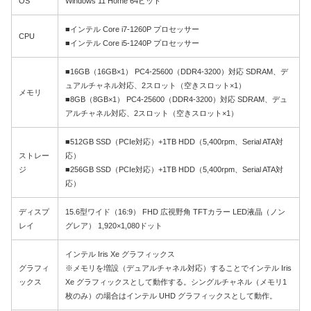
OS
Windows 11 Home 64ビット
■インテル Core i7-1260P プロセッサー
CPU
■インテル Core i5-1240P プロセッサー
■16GB（16GB×1） PC4-25600（DDR4-3200）対応 SDRAM、デ
ュアルチャネル対応、2スロット（空きスロット×1）
メモリ
■8GB（8GB×1） PC4-25600（DDR4-3200）対応 SDRAM、デュ
アルチャネル対応、2スロット（空きスロット×1）
■512GB SSD（PCIe対応）+1TB HDD（5,400rpm、Serial ATA対
ストレー
応）
ジ
■256GB SSD（PCIe対応）+1TB HDD（5,400rpm、Serial ATA対
応）
ディスプ
15.6型ワイド（16:9） FHD 広視野角 TFTカラー LED液晶（ノン
レイ
グレア） 1,920×1,080ドット
インテル Iris Xe グラフィックス
グラフィ
※メモリを増設（デュアルチャネル対応）することでインテル Iris
ックス
Xe グラフィックスとして動作する。シングルチャネル（メモリ1
枚のみ）の場合はインテル UHD グラフィックスとして動作。