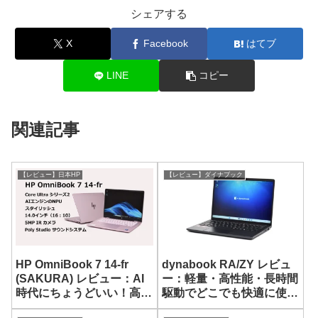
シェアする
X
Facebook
はてブ
LINE
コピー
関連記事
【レビュー】日本HP
【レビュー】ダイナブック
HP OmniBook 7 14-fr
dynabook RA/ZY レビュ
(SAKURA) レビュー：AI
ー：軽量・高性能・長時間
時代にちょうどいい！高性
駆動でどこでも快適に使え
能でスタイリッシュな14
る 13.3型モバイルノート