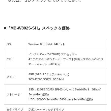
■『MB-W802S-SH』スペック＆価格
OS
Windows 8.1 Update 64ビット
インテル Core i7-4710MQ プロセッサー
CPU
4コア/2.50GHz/TB(ターボ・ブースト)時最大3.50GHz/6MB ス
マートキャッシュ/HT対応
8GB (4GB×2 / デュアルチャネル)
メモリ
PC3-12800 DDR3L SODIMM
SSD：128GB ADATA SP900 シリーズ Serial ATAIII（6Gbps/
ストレージ
SerialATAIII接続）
HDD：500GB SerialATAII 5400rpm（SerialATAII接続）
光学ドライブ
DVDスーパーマルチドライブ