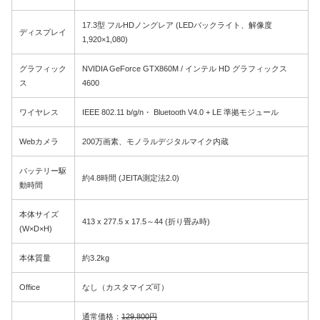
17.3型 フルHDノングレア (LEDバックライト、解像度
ディスプレイ
1,920×1,080)
グラフィック
NVIDIA GeForce GTX860M / インテル HD グラフィックス
ス
4600
ワイヤレス
IEEE 802.11 b/g/n・ Bluetooth V4.0 + LE 準拠モジュール
Webカメラ
200万画素、モノラルデジタルマイク内蔵
バッテリー駆
約4.8時間 (JEITA測定法2.0)
動時間
本体サイズ
413 x 277.5 x 17.5～44 (折り畳み時)
(W×D×H)
本体質量
約3.2kg
Office
なし（カスタマイズ可）
通常価格：
129,800円