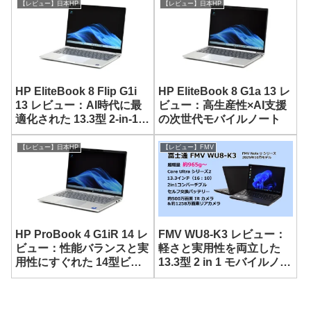
型ノート
【レビュー】日本HP
【レビュー】日本HP
HP EliteBook 8 Flip G1i
HP EliteBook 8 G1a 13 レ
13 レビュー：AI時代に最
ビュー：高生産性×AI支援
適化された 13.3型 2-in-1ノ
の次世代モバイルノート
ート
【レビュー】日本HP
【レビュー】FMV
HP ProBook 4 G1iR 14 レ
FMV WU8-K3 レビュー：
ビュー：性能バランスと実
軽さと実用性を両立した
用性にすぐれた 14型ビジ
13.3型 2 in 1 モバイルノー
ネスノート
ト