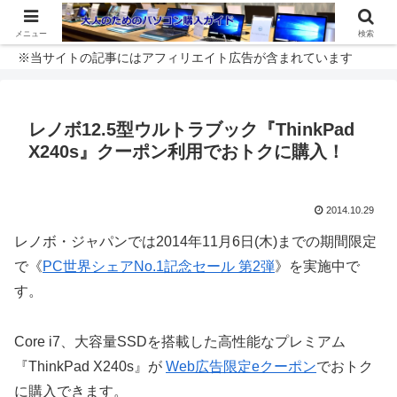
メニュー
検索
※当サイトの記事にはアフィリエイト広告が含まれています
レノボ12.5型ウルトラブック『ThinkPad
X240s』クーポン利用でおトクに購入！
2014.10.29
レノボ・ジャパンでは2014年11月6日(木)までの期間限定
で《
PC世界シェアNo.1記念セール 第2弾
》を実施中で
す。
Core i7、大容量SSDを搭載した高性能なプレミアム
『ThinkPad X240s』が
Web広告限定eクーポン
でおトク
に購入できます。