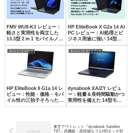
FMV WU8-K3 レビュー：
HP EliteBook X G2a 14 AI
軽さと実用性を両立した
PC レビュー：AI処理とビ
13.3型 2 in 1 モバイルノー
ジネス用途に強い 14型モ
ト
バイルノート
【レビュー】日本HP
【レビュー】ダイナブック
HP EliteBook 6 G1a 14 レ
dynabook XA/ZY レビュ
ビュー：性能・価格・モバ
ー：軽量＆長時間駆動かつ
イル性の三拍子そろった堅
実用性を備えた 14型モバ
実な 14型 AIノート
イルノートPC
東芝アウトレット『dynabook Satellite
T97』高機能・高性能なフルHDタッチ対