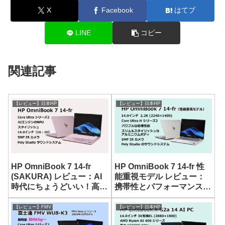
X
Facebook
はてブ
LINE
コピー
関連記事
【レビュー】日本HP
【レビュー】日本HP
HP OmniBook 7 14-fr
HP OmniBook 7 14-fr 性
(SAKURA) レビュー：AI
能重視モデル レビュー：
時代にちょうどいい！高性
携帯性とパフォーマンスを
能でスタイリッシュな14
両立した 14型ノート
型ノート
【レビュー】FMV
【レビュー】日本HP