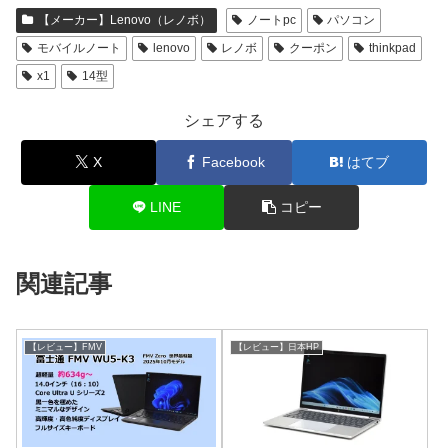
【メーカー】Lenovo（レノボ）
ノートpc
パソコン
モバイルノート
lenovo
レノボ
クーポン
thinkpad
x1
14型
シェアする
X
Facebook
はてブ
LINE
コピー
関連記事
【レビュー】FMV
【レビュー】日本HP