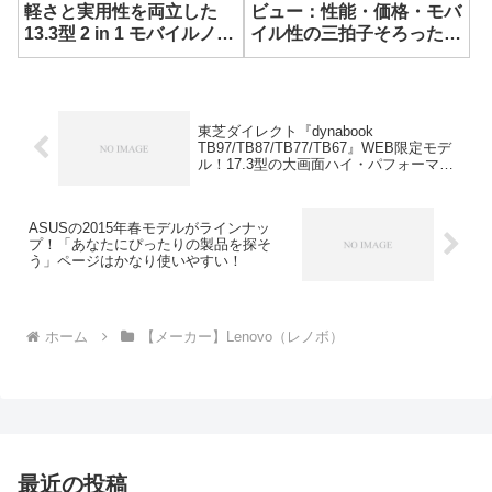
軽さと実用性を両立した
ビュー：性能・価格・モバ
13.3型 2 in 1 モバイルノー
イル性の三拍子そろった堅
ト
実な 14型 AIノート
東芝ダイレクト『dynabook
TB97/TB87/TB77/TB67』WEB限定モデ
ル！17.3型の大画面ハイ・パフォーマン
ス・ノートPC！
ASUSの2015年春モデルがラインナッ
プ！「あなたにぴったりの製品を探そ
う」ページはかなり使いやすい！
ホーム
【メーカー】Lenovo（レノボ）
最近の投稿