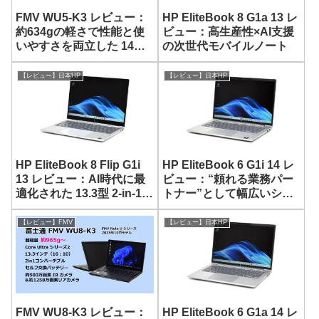
FMV WU5-K3 レビュー：
HP EliteBook 8 G1a 13 レ
約634gの軽さで性能と使
ビュー：高生産性×AI支援
いやすさを両立した 14型
の次世代モバイルノート
モバイルノート
【レビュー】日本HP
【レビュー】日本HP
HP EliteBook 8 Flip G1i
HP EliteBook 6 G1i 14 レ
13 レビュー：AI時代に最
ビュー：“頼れる業務パー
適化された 13.3型 2-in-1ノ
トナー”として幅広いシー
ート
ンで活用できる 14型 AIモ
バイルノート
【レビュー】FMV
【レビュー】日本HP
FMV WU8-K3 レビュー：
HP EliteBook 6 G1a 14 レ