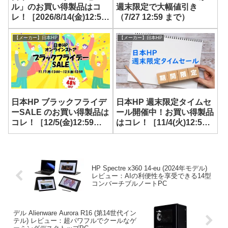
ル」のお買い得製品はコ
週末限定で大幅値引き
レ！［2026/8/14(金)12:59
（7/27 12:59 まで）
まで］
【メーカー】日本HP
【メーカー】日本HP
日本HP ブラックフライデ
日本HP 週末限定タイムセ
ーSALE のお買い得製品は
ール開催中！お買い得製品
コレ！［12/5(金)12:59ま
はコレ！［11/4(火)12:59
で］
まで］
HP Spectre x360 14-eu (2024年モデル)
レビュー：AIの利便性を享受できる14型
コンバーチブルノートPC
デル Alienware Aurora R16 (第14世代イン
テル) レビュー：超パワフルでクールなゲ