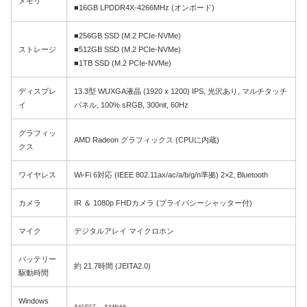
メモリ
■16GB LPDDR4X-4266MHz (オンボード)
■256GB SSD (M.2 PCIe-NVMe)
ストレージ
■512GB SSD (M.2 PCIe-NVMe)
■1TB SSD (M.2 PCIe-NVMe)
ディスプレ
13.3型 WUXGA液晶 (1920 x 1200) IPS, 光沢あり, マルチタッチ
イ
パネル, 100% sRGB, 300nit, 60Hz
グラフィッ
AMD Radeon グラフィックス (CPUに内蔵)
クス
ワイヤレス
Wi-Fi 6対応 (IEEE 802.11ax/ac/a/b/g/n準拠) 2×2, Bluetooth
カメラ
IR ＆ 1080p FHDカメラ (プライバシーシャッター付)
マイク
デジタルアレイ マイクロホン
バッテリー
約 21.7時間 (JEITA2.0)
駆動時間
Windows