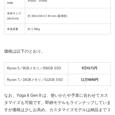
顔認証、顔指紋
Hello
本体サイズ
約 304×218×17.36 mm (最薄部)
(W×D×H)
本体質量
約 1.39kg
価格は以下のとおり。
Ryzen 5／8GBメモリ／256GB SSD
9万4171円
Ryzen 7／16GBメモリ／512GB SSD
11万4840円
なお、Yoga 6 Gen 8 は、使いかたや予算に合わせてカス
タマイズも可能です。即納モデルもラインナップしていま
すが価格は少しお高め。カスタマイズモデルは納品まで 1