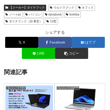
【メーカー】ダイナブック
ウルトラブック
オフィス
ノートpc
パソコン
dynabook
toshiba
ダイナブック（旧 東芝）
13型
シェアする
X
Facebook
はてブ
LINE
コピー
関連記事
【レビュー】FMV
【レビュー】日本HP