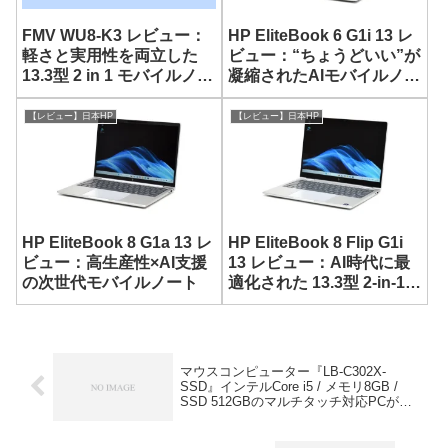
FMV WU8-K3 レビュー：
HP EliteBook 6 G1i 13 レ
軽さと実用性を両立した
ビュー：“ちょうどいい”が
13.3型 2 in 1 モバイルノー
凝縮されたAIモバイルノー
ト
ト
【レビュー】日本HP
【レビュー】日本HP
HP EliteBook 8 G1a 13 レ
HP EliteBook 8 Flip G1i
ビュー：高生産性×AI支援
13 レビュー：AI時代に最
の次世代モバイルノート
適化された 13.3型 2-in-1ノ
ート
マウスコンピューター『LB-C302X-
SSD』インテルCore i5 / メモリ8GB /
SSD 512GBのマルチタッチ対応PCが約
10万円で購入可能！（期間限定）