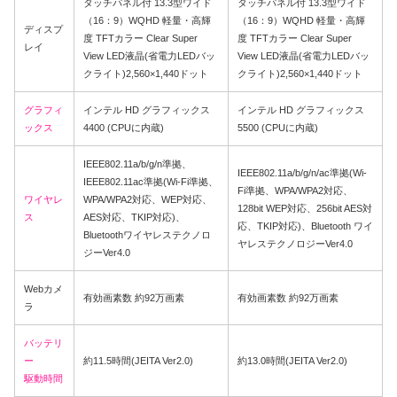
タッチパネル付 13.3型ワイド
タッチパネル付 13.3型ワイド
（16：9）WQHD 軽量・高輝
（16：9）WQHD 軽量・高輝
ディスプ
度 TFTカラー Clear Super
度 TFTカラー Clear Super
レイ
View LED液晶(省電力LEDバッ
View LED液晶(省電力LEDバッ
クライト)2,560×1,440ドット
クライト)2,560×1,440ドット
グラフィ
インテル HD グラフィックス
インテル HD グラフィックス
ックス
4400 (CPUに内蔵)
5500 (CPUに内蔵)
IEEE802.11a/b/g/n準拠、
IEEE802.11a/b/g/n/ac準拠(Wi-
IEEE802.11ac準拠(Wi-Fi準拠、
Fi準拠、WPA/WPA2対応、
ワイヤレ
WPA/WPA2対応、WEP対応、
128bit WEP対応、256bit AES対
ス
AES対応、TKIP対応)、
応、TKIP対応)、Bluetooth ワイ
Bluetoothワイヤレステクノロ
ヤレステクノロジーVer4.0
ジーVer4.0
Webカメ
有効画素数 約92万画素
有効画素数 約92万画素
ラ
バッテリ
ー
約11.5時間(JEITA Ver2.0)
約13.0時間(JEITA Ver2.0)
駆動時間