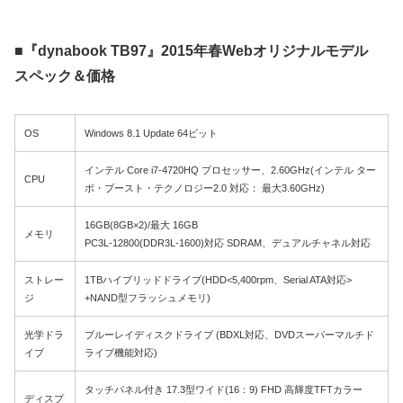
■『dynabook TB97』2015年春Webオリジナルモデル
スペック＆価格
OS
Windows 8.1 Update 64ビット
インテル Core i7-4720HQ プロセッサー、2.60GHz(インテル ター
CPU
ボ・ブースト・テクノロジー2.0 対応： 最大3.60GHz)
16GB(8GB×2)/最大 16GB
メモリ
PC3L-12800(DDR3L-1600)対応 SDRAM、デュアルチャネル対応
ストレー
1TBハイブリッドドライブ(HDD<5,400rpm、Serial ATA対応>
ジ
+NAND型フラッシュメモリ)
光学ドラ
ブルーレイディスクドライブ (BDXL対応、DVDスーパーマルチド
イブ
ライブ機能対応)
タッチパネル付き 17.3型ワイド(16：9) FHD 高輝度TFTカラー
ディスプ