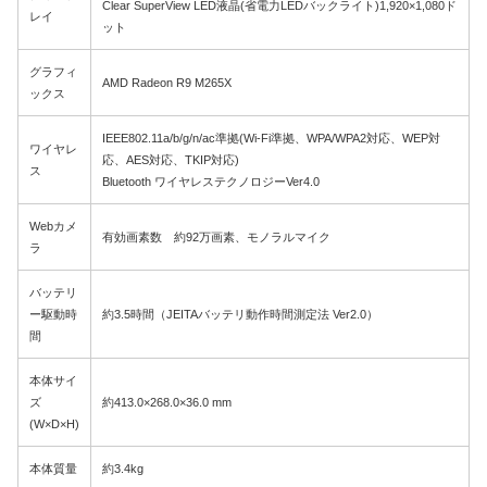
Clear SuperView LED液晶(省電力LEDバックライト)1,920×1,080ド
レイ
ット
グラフィ
AMD Radeon R9 M265X
ックス
IEEE802.11a/b/g/n/ac準拠(Wi-Fi準拠、WPA/WPA2対応、WEP対
ワイヤレ
応、AES対応、TKIP対応)
ス
Bluetooth ワイヤレステクノロジーVer4.0
Webカメ
有効画素数 約92万画素、モノラルマイク
ラ
バッテリ
ー駆動時
約3.5時間（JEITAバッテリ動作時間測定法 Ver2.0）
間
本体サイ
ズ
約413.0×268.0×36.0 mm
(W×D×H)
本体質量
約3.4kg