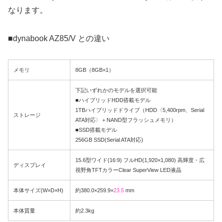
なります。
■dynabook AZ85/V との違い
メモリ
8GB（8GB×1）
下記いずれかのモデルを選択可能
■ハイブリッドHDD搭載モデル
1TBハイブリッドドライブ（HDD〈5,400rpm、Serial
ストレージ
ATA対応〉＋NAND型フラッシュメモリ）
■SSD搭載モデル
256GB SSD(Serial ATA対応)
15.6型ワイド(16:9) フルHD(1,920×1,080) 高輝度・広
ディスプレイ
視野角TFTカラーClear SuperView LED液晶
本体サイズ(W×D×H)
約380.0×259.9×
23.5
mm
本体質量
約2.3kg