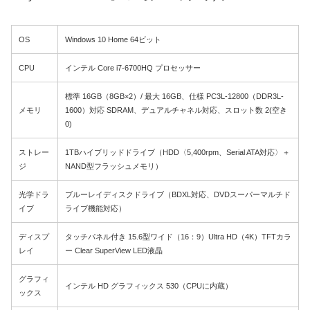
OS
Windows 10 Home 64ビット
CPU
インテル Core i7-6700HQ プロセッサー
標準 16GB（8GB×2）/ 最大 16GB、仕様 PC3L-12800（DDR3L-
メモリ
1600）対応 SDRAM、デュアルチャネル対応、スロット数 2(空き
0)
ストレー
1TBハイブリッドドライブ（HDD〈5,400rpm、Serial ATA対応〉＋
ジ
NAND型フラッシュメモリ）
光学ドラ
ブルーレイディスクドライブ（BDXL対応、DVDスーパーマルチド
イブ
ライブ機能対応）
ディスプ
タッチパネル付き 15.6型ワイド（16：9）Ultra HD（4K）TFTカラ
レイ
ー Clear SuperView LED液晶
グラフィ
インテル HD グラフィックス 530（CPUに内蔵）
ックス