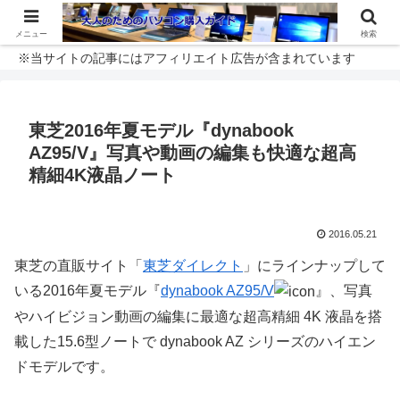
メニュー
検索
※当サイトの記事にはアフィリエイト広告が含まれています
東芝2016年夏モデル『dynabook
AZ95/V』写真や動画の編集も快適な超高
精細4K液晶ノート
2016.05.21
東芝の直販サイト「
東芝ダイレクト
」にラインナップして
いる2016年夏モデル『
dynabook AZ95/V
』、写真
やハイビジョン動画の編集に最適な超高精細 4K 液晶を搭
載した15.6型ノートで dynabook AZ シリーズのハイエン
ドモデルです。