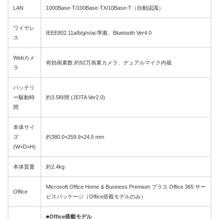
LAN
1000Base-T/100Base-TX/10Base-T（自動認識）
ワイヤレ
IEEE802.11a/b/g/n/ac準拠、Bluetooth Ver4.0
ス
Webカメ
有効画素数 約92万画素カメラ、デュアルマイク内蔵
ラ
バッテリ
ー駆動時
約3.5時間 (JEITA Ver2.0)
間
本体サイ
ズ
約380.0×259.9×24.5 mm
(W×D×H)
本体質量
約2.4kg
Microsoft Office Home & Business Premium プラス Office 365 サー
Office
ビスパッケージ（Office搭載モデルのみ）
■Office搭載モデル