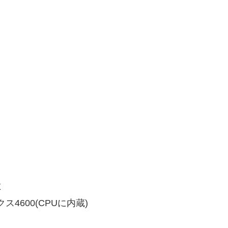
X
ス4600(CPUに内蔵)