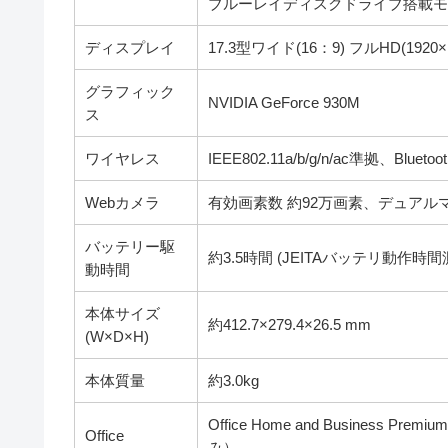
ブルーレイディスクドライブ搭載モデル
ディスプレイ
17.3型ワイド(16：9) フルHD(1920
グラフィック
NVIDIA GeForce 930M
ス
ワイヤレス
IEEE802.11a/b/g/n/ac準拠、Bluetoot
Webカメラ
有効画素数 約92万画素、デュアル
バッテリー駆
約3.5時間 (JEITAバッテリ動作時間測定
動時間
本体サイズ
約412.7×279.4×26.5 mm
(W×D×H)
本体質量
約3.0kg
Office Home and Business P
Office
み）