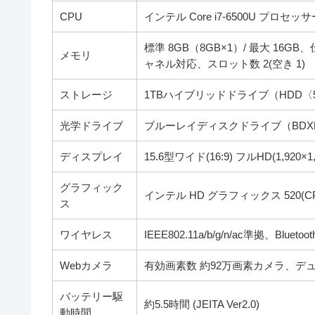
CPU
インテル Core i7-6500U プロセッサ
標準 8GB（8GB×1）/ 最大 16GB、
メモリ
ャネル対応、スロット数 2(空き 1)
ストレージ
1TBハイブリッドドライブ（HDD〈5,
光学ドライブ
ブルーレイディスクドライブ（BDX
ディスプレイ
15.6型ワイド(16:9) フルHD(1,920
グラフィック
インテル HD グラフィックス 520(C
ス
ワイヤレス
IEEE802.11a/b/g/n/ac準拠、Bluetooth
Webカメラ
有効画素数 約92万画素カメラ、デ
バッテリー駆
約5.5時間 (JEITA Ver2.0)
動時間