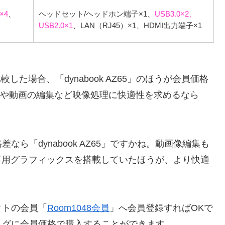
×4
、
ヘッドセット/ヘッドホン端子×1、
USB3.0×2、
USB2.0×1
、LAN（RJ45）×1、HDMI出力端子×1
5」を比較した場合、「dynabook AZ65」のほうが会員価格
写真や動画の編集など映像処理に快適性を求めるなら
ら「dynabook AZ65」ですかね。動画像編集も
、専用グラフィックスを搭載していたほうが、より快適
クトの会員「
Room1048会員
」へ会員登録すればOKで
スグに会員価格で購入することができます。