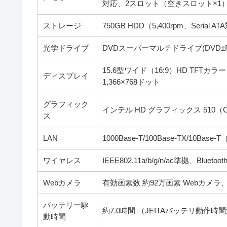
対応、2スロット（空きスロット×1
ストレージ
750GB HDD（5,400rpm、Serial A
光学ドライブ
DVDスーパーマルチドライブ(DVD±
15.6型ワイド（16:9）HD TFTカラー
ディスプレイ
1,366×768ドット
グラフィック
インテル HD グラフィックス 510（
ス
LAN
1000Base-T/100Base-TX/10Ba
ワイヤレス
IEEE802.11a/b/g/n/ac準拠、Bluetooth
Webカメラ
有効画素数 約92万画素 Webカメ
バッテリー駆
約7.0時間 （JEITAバッテリ動作時間測
動時間