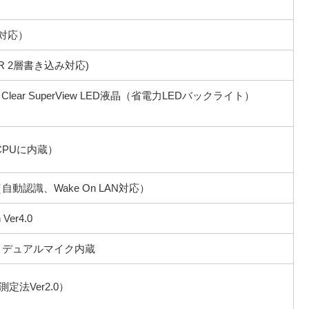
）
TA対応）
R 2層書き込み対応)
 Clear SuperView LED液晶（省電力LEDバックライト）
CPUに内蔵）
se-T（自動認識、Wake On LAN対応）
 Ver4.0
ラ、デュアルマイク内蔵
定法Ver2.0）