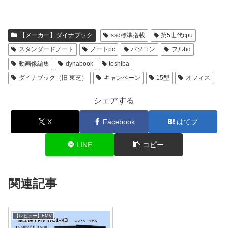
【メーカー】ダイナブック
ssd標準搭載
第5世代cpu
スタンダードノート
ノートpc
パソコン
フルhd
動画像編集
dynabook
toshiba
ダイナブック（旧 東芝）
キャンペーン
15型
オフィス
シェアする
X
Facebook
はてブ
LINE
コピー
関連記事
【レビュー】FMV