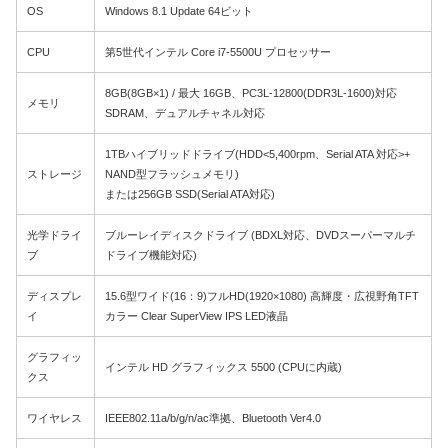
OS
Windows 8.1 Update 64ビット
CPU
第5世代インテル Core i7-5500U プロセッサー
8GB(8GB×1) / 最大 16GB、PC3L-12800(DDR3L-1600)対応
メモリ
SDRAM、デュアルチャネル対応
1TBハイブリッドドライブ(HDD<5,400rpm、Serial ATA 対応>+
ストレージ
NAND型フラッシュメモリ)
または256GB SSD(Serial ATA対応)
光学ドライ
ブルーレイディスクドライブ (BDXL対応、DVDスーパーマルチ
ブ
ドライブ機能対応)
ディスプレ
15.6型ワイド(16：9)フルHD(1920×1080) 高輝度・広視野角TFT
イ
カラー Clear SuperView IPS LED液晶
グラフィッ
インテル HD グラフィックス 5500 (CPUに内蔵)
クス
ワイヤレス
IEEE802.11a/b/g/n/ac準拠、Bluetooth Ver4.0