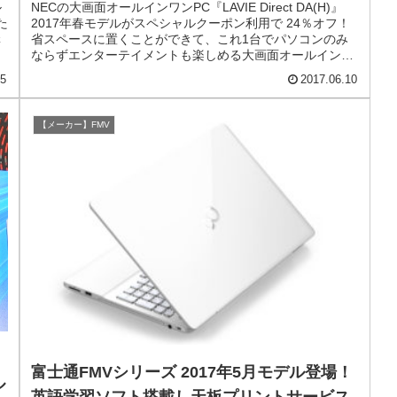
るオールインワンPC
ル
NECの大画面オールインワンPC『LAVIE Direct DA(H)』
た
2017年春モデルがスペシャルクーポン利用で 24％オフ！
購
省スペースに置くことができて、これ1台でパソコンのみ
ならずエンターテイメントも楽しめる大画面オールインワ
ンPCです。ここでは『LAVIE Direct DA(H)』の特徴と、や
15
2017.06.10
っておきたいカスタマイズをメモしておきます。
【メーカー】FMV
富士通FMVシリーズ 2017年5月モデル登場！
ル
英語学習ソフト搭載し天板プリントサービス