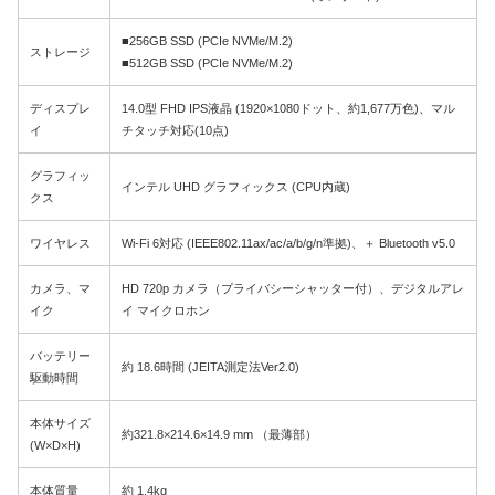
■256GB SSD (PCIe NVMe/M.2)
ストレージ
■512GB SSD (PCIe NVMe/M.2)
ディスプレ
14.0型 FHD IPS液晶 (1920×1080ドット、約1,677万色)、マル
イ
チタッチ対応(10点)
グラフィッ
インテル UHD グラフィックス (CPU内蔵)
クス
ワイヤレス
Wi-Fi 6対応 (IEEE802.11ax/ac/a/b/g/n準拠)、＋ Bluetooth v5.0
カメラ、マ
HD 720p カメラ（プライバシーシャッター付）、デジタルアレ
イク
イ マイクロホン
バッテリー
約 18.6時間 (JEITA測定法Ver2.0)
駆動時間
本体サイズ
約321.8×214.6×14.9 mm （最薄部）
(W×D×H)
本体質量
約 1.4kg