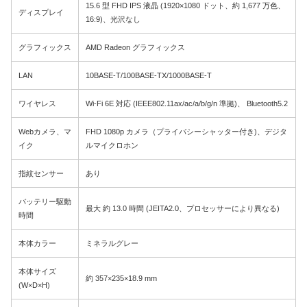
15.6 型 FHD IPS 液晶 (1920×1080 ドット、約 1,677 万色、
ディスプレイ
16:9)、光沢なし
グラフィックス
AMD Radeon グラフィックス
LAN
10BASE-T/100BASE-TX/1000BASE-T
ワイヤレス
Wi-Fi 6E 対応 (IEEE802.11ax/ac/a/b/g/n 準拠)、 Bluetooth5.2
Webカメラ、マ
FHD 1080p カメラ（プライバシーシャッター付き)、デジタ
イク
ルマイクロホン
指紋センサー
あり
バッテリー駆動
最大 約 13.0 時間 (JEITA2.0、プロセッサーにより異なる)
時間
本体カラー
ミネラルグレー
本体サイズ
約 357×235×18.9 mm
(W×D×H)