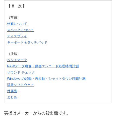
【 目 次 】
（前編）
外観について
スペックについて
ディスプレイ
キーボード＆タッチパッド
（後編）
ベンチマーク
RAWデータ現像・動画エンコード処理時間計測
サウンド チェック
Windows の起動・再起動・シャットダウン時間計測
搭載ソフトウェア
付属品
まとめ
実機はメーカーからの貸出機です。