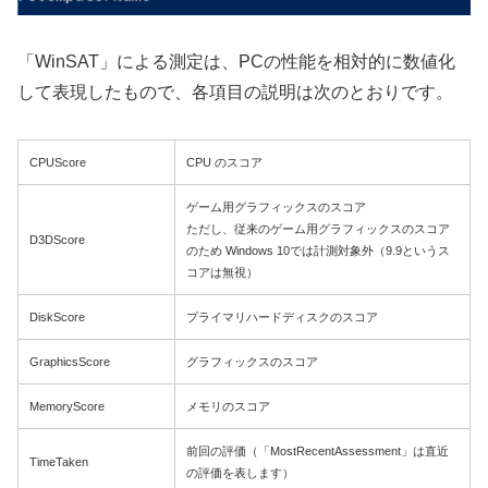
「WinSAT」による測定は、PCの性能を相対的に数値化
して表現したもので、各項目の説明は次のとおりです。
CPUScore
CPU のスコア
ゲーム用グラフィックスのスコア
ただし、従来のゲーム用グラフィックスのスコア
D3DScore
のため Windows 10では計測対象外（9.9というス
コアは無視）
DiskScore
プライマリハードディスクのスコア
GraphicsScore
グラフィックスのスコア
MemoryScore
メモリのスコア
前回の評価（「MostRecentAssessment」は直近
TimeTaken
の評価を表します）