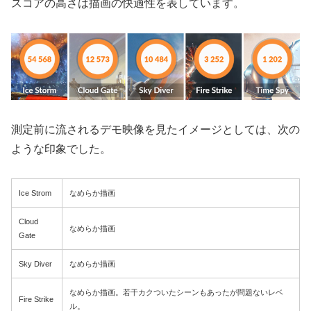
スコアの高さは描画の快適性を表しています。
測定前に流されるデモ映像を見たイメージとしては、次の
ような印象でした。
Ice Strom
なめらか描画
Cloud
なめらか描画
Gate
Sky Diver
なめらか描画
なめらか描画。若干カクついたシーンもあったが問題ないレベ
Fire Strike
ル。