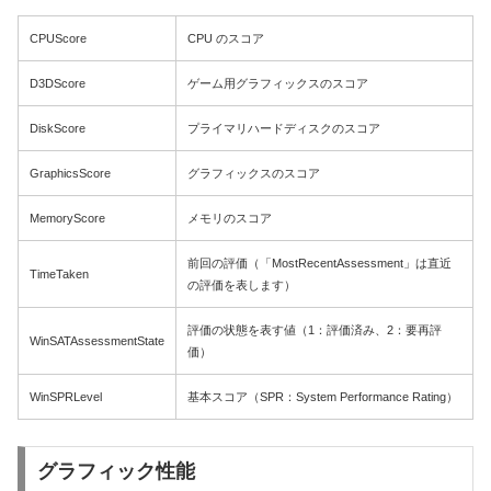
CPUScore
CPU のスコア
D3DScore
ゲーム用グラフィックスのスコア
DiskScore
プライマリハードディスクのスコア
GraphicsScore
グラフィックスのスコア
MemoryScore
メモリのスコア
前回の評価（「MostRecentAssessment」は直近
TimeTaken
の評価を表します）
評価の状態を表す値（1：評価済み、2：要再評
WinSATAssessmentState
価）
WinSPRLevel
基本スコア（SPR：System Performance Rating）
グラフィック性能