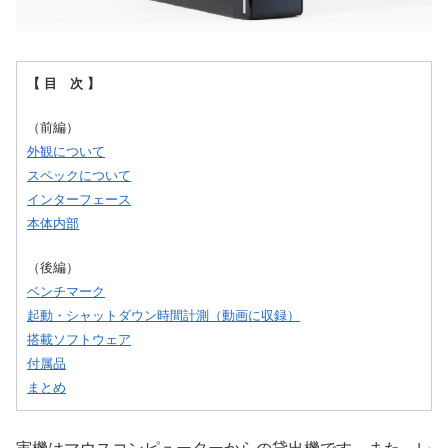
【 目 次 】
（前編）
外観について
スペックについて
インターフェース
本体内部
（後編）
ベンチマーク
起動・シャットダウン時間計測（動画に収録）
搭載ソフトウェア
付属品
まとめ