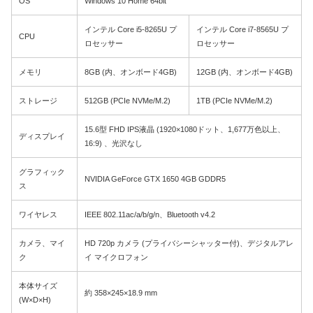
OS
Windows 10 Home 64bit
インテル Core i5-8265U プ
インテル Core i7-8565U プ
CPU
ロセッサー
ロセッサー
メモリ
8GB (内、オンボード4GB)
12GB (内、オンボード4GB)
ストレージ
512GB (PCIe NVMe/M.2)
1TB (PCIe NVMe/M.2)
15.6型 FHD IPS液晶 (1920×1080ドット、1,677万色以上、
ディスプレイ
16:9) 、光沢なし
グラフィック
NVIDIA GeForce GTX 1650 4GB GDDR5
ス
ワイヤレス
IEEE 802.11ac/a/b/g/n、Bluetooth v4.2
カメラ、マイ
HD 720p カメラ (プライバシーシャッター付)、デジタルアレ
ク
イ マイクロフォン
本体サイズ
約 358×245×18.9 mm
(W×D×H)