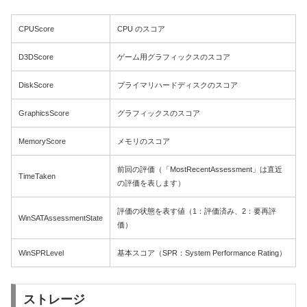
CPUScore
CPU のスコア
D3DScore
ゲーム用グラフィックスのスコア
DiskScore
プライマリハードディスクのスコア
GraphicsScore
グラフィックスのスコア
MemoryScore
メモリのスコア
前回の評価（「MostRecentAssessment」は直近
TimeTaken
の評価を表します）
評価の状態を表す値（1：評価済み、2：要再評
WinSATAssessmentState
価）
WinSPRLevel
基本スコア（SPR：System Performance Rating）
ストレージ