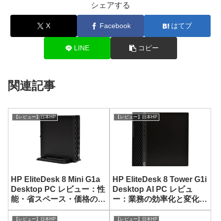
シェアする
X
Facebook
はてブ
LINE
コピー
関連記事
【レビュー】日本HP
【レビュー】日本HP
HP EliteDesk 8 Mini G1a
HP EliteDesk 8 Tower G1i
Desktop PC レビュー：性
Desktop AI PC レビュ
能・省スペース・価格のバ
ー：業務の効率化と変化に
ランスにすぐれた超小型
対応できるビジネス向けデ
PC
スクトップPC
【レビュー】日本HP
【レビュー】日本HP