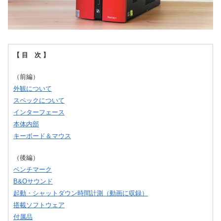
【 目 次 】
（前編）
外観について
スペックについて
インターフェース
本体内部
キーボード＆マウス
（後編）
ベンチマーク
B&Oサウンド
起動・シャットダウン時間計測（動画に収録）
搭載ソフトウェア
付属品