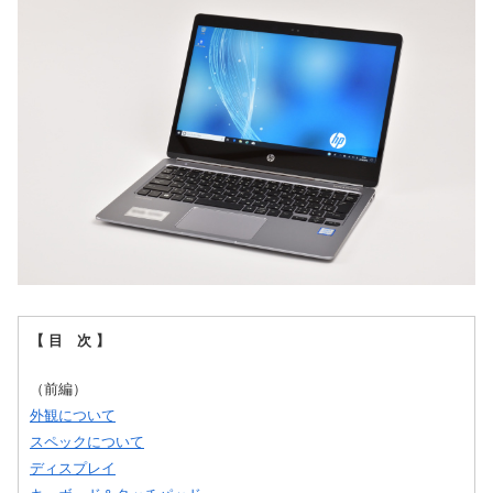
【 目 次 】
（前編）
外観について
スペックについて
ディスプレイ