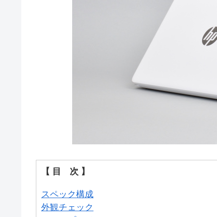
【 目 次 】
スペック構成
外観チェック