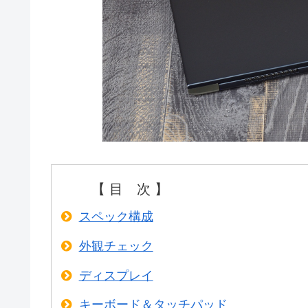
【 目 次 】
スペック構成
外観チェック
ディスプレイ
キーボード＆タッチパッド