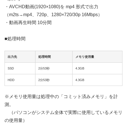
・AVCHD動画(1920×1080)を mp4 形式で出力
（m2ts→mp4、720p、1280×720/30p 16Mbps）
・動画再生時間 10分間
■処理時間
出力先
処理時間
メモリ使用量
SSD
2分53秒
4.3GB
HDD
2分53秒
4.3GB
※メモリ使用量は処理中の「コミット済みメモリ」を計
測。
（パソコンがシステム全体で実際に使用しているメモリ
の使用量）