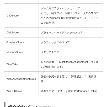
ゲーム用グラフィックスのスコア
ただし、従来のゲーム用グラフィックスのスコア
D3DScore
のため Windows 10では計測対象外（9.9というス
コアは無視）
DiskScore
プライマリハードディスクのスコア
GraphicsScore
グラフィックスのスコア
MemoryScore
メモリのスコア
前回の評価（「MostRecentAssessment」は直近
TimeTaken
の評価を表します）
評価の状態を表す値（1：評価済み、2：要再評
WinSATAssessmentState
価）
WinSPRLevel
基本スコア（SPR：System Performance Rating）