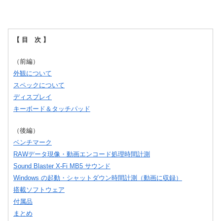
【 目 次 】
（前編）
外観について
スペックについて
ディスプレイ
キーボード＆タッチパッド
（後編）
ベンチマーク
RAWデータ現像・動画エンコード処理時間計測
Sound Blaster X-Fi MB5 サウンド
Windows の起動・シャットダウン時間計測（動画に収録）
搭載ソフトウェア
付属品
まとめ