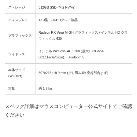
ストレージ
512GB SSD (M.2 NVMe)
ディスプレイ
13.3型 フルHDグレア液晶
Radeon RX Vega M GH グラフィックス / インテル HD グラ
グラフィックス
フィックス 630
インテル Wireless-AC 9260 (最大1.73Gbps/
ワイヤレス
802.11ac/a/b/g/n)、Bluetooth 5
本体サイズ
307×215×19.9 mm (折り畳み時/ 突起部含まず)
(W×D×H)
重量
約 1.7 kg
スペック詳細はマウスコンピューター公式サイトでご確認
ください。