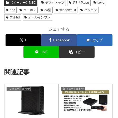
【メーカー】NEC
デスクトップ
第7世代cpu
lavie
nec
クーポン
24型
windows10
パソコン
フルhd
オールインワン
シェアする
X
Facebook
はてブ
LINE
コピー
関連記事
【レビュー】日本HP
【レビュー】日本HP