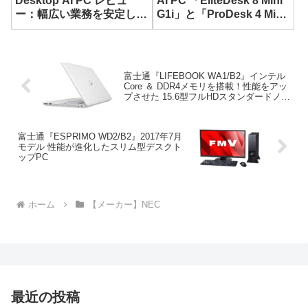
Desktop AI PC レビュ
AI PC 「EliteDesk 8 Mini
ー：幅広い業務を安定して
G1i」と「ProDesk 4 Mini
こなせる超小型デスクトッ
G1i」の比較
プ
富士通『LIFEBOOK WA1/B2』インテル
Core ＆ DDR4メモリを搭載！性能をアッ
プさせた 15.6型フルHDスタンダードノー
ト
富士通『ESPRIMO WD2/B2』2017年7月
モデル 性能が進化したスリム型デスクト
ップPC
ホーム
【メーカー】NEC
最近の投稿