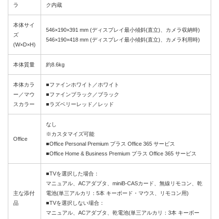
ラ
ク内蔵
本体サイ
546×190×391 mm (ディスプレイ最小傾斜(直立)、カメラ収納時)
ズ
546×190×418 mm (ディスプレイ最小傾斜(直立)、カメラ利用時)
(W×D×H)
本体質量
約8.6kg
本体カラ
■ファインホワイト／ホワイト
ー／マウ
■ファインブラック／ブラック
スカラー
■ラズベリーレッド／レッド
なし
※カスタマイズ可能
Office
■Office Personal Premium プラス Office 365 サービス
■Office Home & Business Premium プラス Office 365 サービス
■TVを選択した場合：
マニュアル、ACアダプタ、miniB-CASカード、無線リモコン、乾
主な添付
電池(単三アルカリ：5本 キーボード・マウス、リモコン用)
品
■TVを選択しない場合：
マニュアル、ACアダプタ、乾電池(単三アルカリ：3本 キーボー