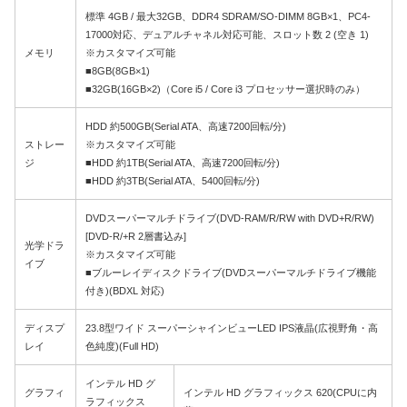
標準 4GB / 最大32GB、DDR4 SDRAM/SO-DIMM 8GB×1、PC4-
17000対応、デュアルチャネル対応可能、スロット数 2 (空き 1)
メモリ
※カスタマイズ可能
■8GB(8GB×1)
■32GB(16GB×2)（Core i5 / Core i3 プロセッサー選択時のみ）
HDD 約500GB(Serial ATA、高速7200回転/分)
ストレー
※カスタマイズ可能
ジ
■HDD 約1TB(Serial ATA、高速7200回転/分)
■HDD 約3TB(Serial ATA、5400回転/分)
DVDスーパーマルチドライブ(DVD-RAM/R/RW with DVD+R/RW)
[DVD-R/+R 2層書込み]
光学ドラ
※カスタマイズ可能
イブ
■ブルーレイディスクドライブ(DVDスーパーマルチドライブ機能
付き)(BDXL 対応)
ディスプ
23.8型ワイド スーパーシャインビューLED IPS液晶(広視野角・高
レイ
色純度)(Full HD)
インテル HD グ
グラフィ
インテル HD グラフィックス 620(CPUに内
ラフィックス