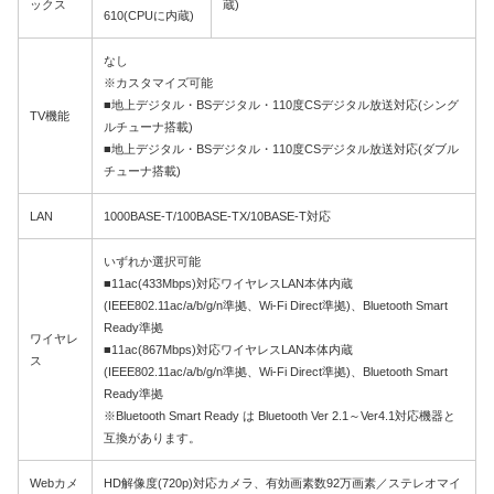
ックス
蔵)
610(CPUに内蔵)
なし
※カスタマイズ可能
■地上デジタル・BSデジタル・110度CSデジタル放送対応(シング
TV機能
ルチューナ搭載)
■地上デジタル・BSデジタル・110度CSデジタル放送対応(ダブル
チューナ搭載)
LAN
1000BASE-T/100BASE-TX/10BASE-T対応
いずれか選択可能
■11ac(433Mbps)対応ワイヤレスLAN本体内蔵
(IEEE802.11ac/a/b/g/n準拠、Wi-Fi Direct準拠)、Bluetooth Smart
Ready準拠
ワイヤレ
■11ac(867Mbps)対応ワイヤレスLAN本体内蔵
ス
(IEEE802.11ac/a/b/g/n準拠、Wi-Fi Direct準拠)、Bluetooth Smart
Ready準拠
※Bluetooth Smart Ready は Bluetooth Ver 2.1～Ver4.1対応機器と
互換があります。
Webカメ
HD解像度(720p)対応カメラ、有効画素数92万画素／ステレオマイ