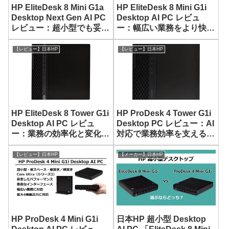
HP EliteDesk 8 Mini G1a
HP EliteDesk 8 Mini G1i
Desktop Next Gen AI PC
Desktop AI PC レビュ
レビュー：超小型でも妥協
ー：幅広い業務をより快適
なく業務をこなせる一台
にこなせる超小型デスクト
ップ
【レビュー】日本HP
【レビュー】日本HP
HP EliteDesk 8 Tower G1i
HP ProDesk 4 Tower G1i
Desktop AI PC レビュ
Desktop PC レビュー：AI
ー：業務の効率化と変化に
対応で業務効率を支えるビ
対応できるビジネス向けデ
ジネス向けデスクトップ
スクトップPC
PC
【レビュー】日本HP
【メーカー】日本HP
HP ProDesk 4 Mini G1i
日本HP 超小型 Desktop