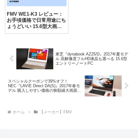
FMV WE1-K3 レビュー：
お手頃価格で日常用途にち
ょうどいい 15.6型大画面
ノート
東芝『dynabook AZ25/D』2017年夏モデ
ル 高解像度フルHD液晶も選べる 15.6型
エントリーノートPC
スペシャルクーポンで39%オフ！
NEC『LAVIE Direct DA(S)』2017年春モ
デル 購入しやすい価格の狭額縁大画面オ
ールインワンPC
ホーム
【メーカー】FMV