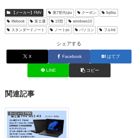
【メーカー】FMV
第7世代cpu
クーポン
fujitsu
lifebook
富士通
15型
windows10
スタンダードノート
ノートpc
パソコン
フルhd
シェアする
X
Facebook
はてブ
LINE
コピー
関連記事
【レビュー】FMV