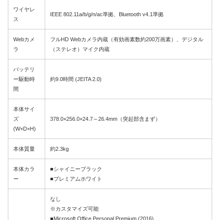
ワイヤレ
IEEE 802.11a/b/g/n/ac準拠、Bluetooth v4.1準拠
ス
Webカメ
フルHD Webカメラ内蔵（有効画素数約200万画素）、デジタル
ラ
（ステレオ）マイク内蔵
バッテリ
ー駆動時
約9.0時間 (JEITA 2.0)
間
本体サイ
ズ
378.0×256.0×24.7～26.4mm（突起部含まず）
(W×D×H)
本体質量
約2.3kg
本体カラ
■シャイニーブラック
ー
■プレミアムホワイト
なし
※カスタマイズ可能
■Microsoft Office Personal Premium (2016)