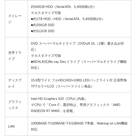
約500GB HDD（Serial ATA、5,400回転/分）
※カスタマイズ可能
ストレー
■約1TB HDD（HDD（Serial ATA、5,400回転/分）
ジ
■約256GB SSD
■約512GB SSD
DVD スーパーマルチドライブ（DVD±R DL（2層）書き込み対
応）
光学ドラ
※カスタマイズ可能
イブ
■BDXL対応Blu-ray Discドライブ（スーパーマルチドライブ機能
対応）
ディスプ
15.6型ワイド フルHD(1920×1080) LEDバックライト付 広視野角
レイ
TFTカラーLCD（スーパーファイン液晶）
Intel HD Graphics 620（CPUに内蔵）
グラフィ
※CPU で「Core i7」選択時は、専用グラフィックス「AMD
ックス
RADEON R7 M460」を搭載。
1000BASE-T/100BASE-TX/10BASE-T準拠、Wakeup on LAN機能
LAN
対応