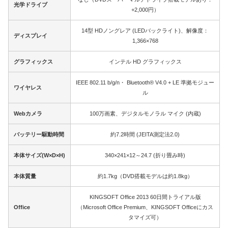
光学ドライブ
+2,000円）
14型 HDノングレア (LEDバックライト)、解像度：
ディスプレイ
1,366×768
グラフィックス
インテル HD グラフィックス
IEEE 802.11 b/g/n・ Bluetooth® V4.0 + LE 準拠モジュー
ワイヤレス
ル
Webカメラ
100万画素、デジタルモノラル マイク (内蔵)
バッテリー駆動時間
約7.2時間 (JEITA測定法2.0)
本体サイズ(W×D×H)
340×241×12～24.7 (折り畳み時)
本体質量
約1.7kg（DVD搭載モデルは約1.8kg）
KINGSOFT Office 2013 60日間トライアル版
Office
（Microsoft Office Premium、KINGSOFT Officeにカス
タマイズ可）