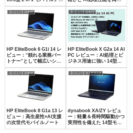
ト
した 14型モバイルノート
【レビュー】日本HP
【レビュー】日本HP
HP EliteBook 6 G1i 14 レ
HP EliteBook X G2a 14 AI
ビュー：“頼れる業務パー
PC レビュー：AI処理とビ
トナー”として幅広いシー
ジネス用途に強い 14型モ
ンで活用できる 14型 AIモ
バイルノート
バイルノート
【レビュー】日本HP
【レビュー】ダイナブック
HP EliteBook 8 G1a 13 レ
dynabook XA/ZY レビュ
ビュー：高生産性×AI支援
ー：軽量＆長時間駆動かつ
の次世代モバイルノート
実用性を備えた 14型モバ
イルノートPC