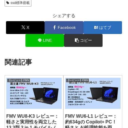
ssd標準搭載
シェアする
X
Facebook
はてブ
LINE
コピー
関連記事
【レビュー】FMV
【レビュー】FMV
FMV WU8-K3 レビュー：
FMV WU6-L1 レビュー：
軽さと実用性を両立した
約634gの Copilot+ PC！
13.3型 2 in 1 モバイルノー
軽さと AI処理性能を両立