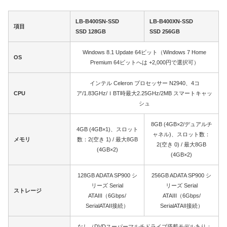
LB-B400SN-SSD
LB-B400XN-SSD
項目
SSD 128GB
SSD 256GB
Windows 8.1 Update 64ビット（Windows 7 Home
OS
Premium 64ビットへは +2,000円で選択可）
インテル Celeron プロセッサー N2940、4コ
CPU
ア/1.83GHz/ＩBT時最大2.25GHz/2MB スマートキャッ
シュ
8GB (4GB×2/デュアルチ
4GB (4GB×1)、スロット
ャネル)、スロット数：
メモリ
数：2(空き 1) / 最大8GB
2(空き 0) / 最大8GB
(4GB×2)
(4GB×2)
128GB ADATA SP900 シ
256GB ADATA SP900 シ
リーズ Serial
リーズ Serial
ストレージ
ATAIII（6Gbps/
ATAIII（6Gbps/
SerialATAII接続）
SerialATAII接続）
なし（DVDスーパーマルチドライブ搭載モデルあり：