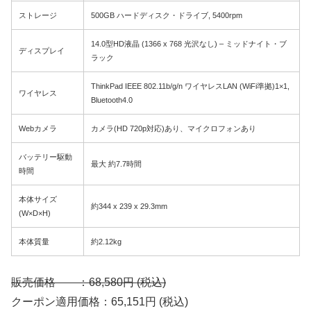
ストレージ
500GB ハードディスク・ドライブ, 5400rpm
14.0型HD液晶 (1366 x 768 光沢なし) – ミッドナイト・ブ
ディスプレイ
ラック
ThinkPad IEEE 802.11b/g/n ワイヤレスLAN (WiFi準拠)1×1,
ワイヤレス
Bluetooth4.0
Webカメラ
カメラ(HD 720p対応)あり、マイクロフォンあり
バッテリー駆動
最大 約7.7時間
時間
本体サイズ
約344 x 239 x 29.3mm
(W×D×H)
本体質量
約2.12kg
販売価格 ：68,580円 (税込)
クーポン適用価格：65,151円 (税込)