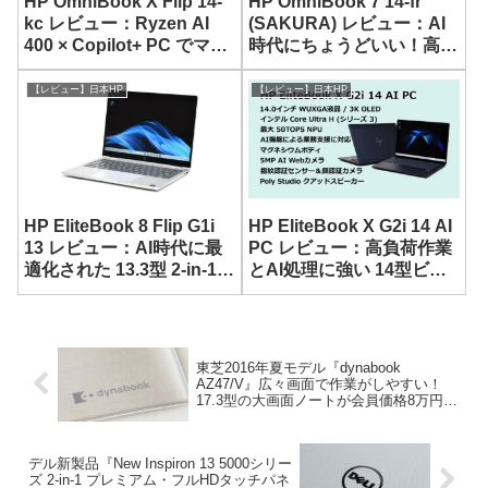
HP OmniBook X Flip 14-
HP OmniBook 7 14-fr
kc レビュー：Ryzen AI
(SAKURA) レビュー：AI
400 × Copilot+ PC でマル
時代にちょうどいい！高性
チに使えるコンバーチブル
能でスタイリッシュな14
ノート
型ノート
【レビュー】日本HP
【レビュー】日本HP
HP EliteBook 8 Flip G1i
HP EliteBook X G2i 14 AI
13 レビュー：AI時代に最
PC レビュー：高負荷作業
適化された 13.3型 2-in-1ノ
とAI処理に強い 14型ビジ
ート
ネスノート
東芝2016年夏モデル『dynabook
AZ47/V』広々画面で作業がしやすい！
17.3型の大画面ノートが会員価格8万円台
から！
デル新製品『New Inspiron 13 5000シリー
ズ 2-in-1 プレミアム・フルHDタッチパネ