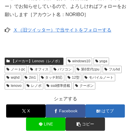
ー）でお知らせしているので、よろしければフォローをお
願いします［アカウント名：NORIBO］
Ｘ（旧ツイッター）で当サイトをフォローする
【メーカー】Lenovo（レノボ）
windows10
yoga
ノートpc
オフィス
パソコン
第6世代cpu
フルhd
wqhd
2in1
タッチ対応
12型
モバイルノート
lenovo
レノボ
ssd標準搭載
クーポン
シェアする
X
Facebook
はてブ
LINE
コピー