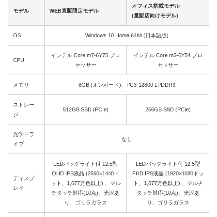
オフィス搭載モデル
モデル
WEB直販限定モデル
(量販店向けモデル)
OS
Windows 10 Home 64bit (日本語版)
インテル Core m7-6Y75 プロ
インテル Core m5-6Y54 プロ
CPU
セッサー
セッサー
メモリ
8GB (オンボード)、PC3-12800 LPDDR3
ストレー
512GB SSD (PCIe)
256GB SSD (PCIe)
ジ
光学ドラ
なし
イブ
LEDバックライト付 12.5型
LEDバックライト付 12.5型
QHD IPS液晶 (2560×1440ド
FHD IPS液晶 (1920×1080ドッ
ディスプ
ット、1,677万色以上) 、マル
ト、1,677万色以上) 、マルチ
レイ
チタッチ対応(10点)、光沢あ
タッチ対応(10点)、光沢あ
り、ゴリラガラス
り、ゴリラガラス