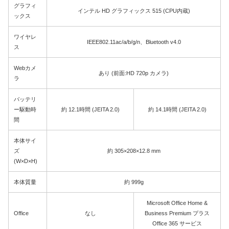
グラフィ
インテル HD グラフィックス 515 (CPU内蔵)
ックス
ワイヤレ
IEEE802.11ac/a/b/g/n、Bluetooth v4.0
ス
Webカメ
あり (前面:HD 720p カメラ)
ラ
バッテリ
ー駆動時
約 12.1時間 (JEITA 2.0)
約 14.1時間 (JEITA 2.0)
間
本体サイ
ズ
約 305×208×12.8 mm
(W×D×H)
本体質量
約 999g
Microsoft Office Home &
Office
なし
Business Premium プラス
Office 365 サービス