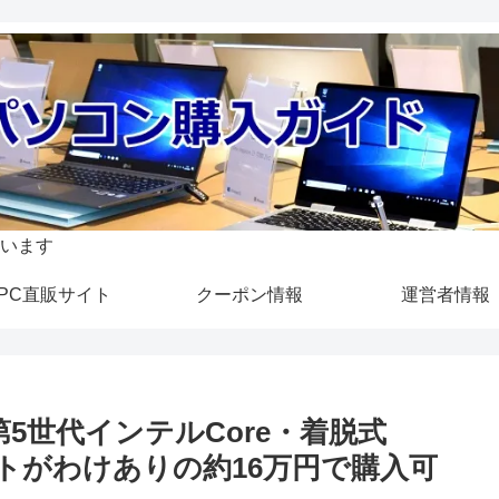
います
PC直販サイト
クーポン情報
運営者情報
T』第5世代インテルCore・着脱式
ノートがわけありの約16万円で購入可