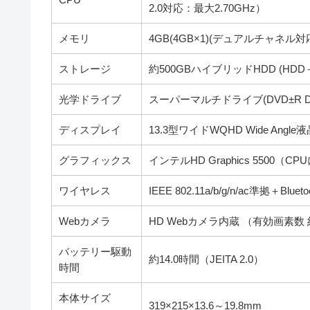
2.0対応：最大2.70GHz）
メモリ
4GB(4GB×1)(デュアルチャネル対応可能
ストレージ
約500GBハイブリッドHDD (HD
光学ドライブ
スーパーマルチドライブ(DVD±R D
ディスプレイ
13.3型ワイドWQHD Wide Ang
グラフィックス
インテルHD Graphics 5500（C
ワイヤレス
IEEE 802.11a/b/g/n/ac準拠＋Blueto
Webカメラ
HD Webカメラ内蔵 （有効画素
バッテリー駆動
約14.0時間（JEITA 2.0）
時間
本体サイズ
319×215×13.6～19.8mm