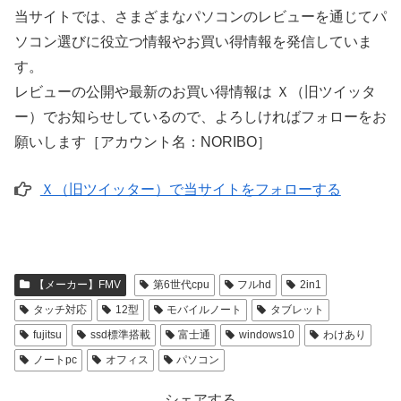
当サイトでは、さまざまなパソコンのレビューを通じてパ
ソコン選びに役立つ情報やお買い得情報を発信していま
す。
レビューの公開や最新のお買い得情報は Ｘ（旧ツイッタ
ー）でお知らせしているので、よろしければフォローをお
願いします［アカウント名：NORIBO］
Ｘ（旧ツイッター）で当サイトをフォローする
【メーカー】FMV
第6世代cpu
フルhd
2in1
タッチ対応
12型
モバイルノート
タブレット
fujitsu
ssd標準搭載
富士通
windows10
わけあり
ノートpc
オフィス
パソコン
シェアする