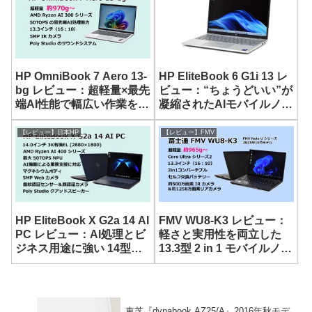
HP OmniBook 7 Aero 13-
HP EliteBook 6 G1i 13 レ
bg レビュー：超軽量×最先
ビュー：“ちょうどいい”が
端AI性能で幅広い作業を快
凝縮されたAIモバイルノー
適にこなす 13.3型モバイ
ト
ルノート
【レビュー】日本HP
【レビュー】FMV
HP EliteBook X G2a 14 AI
FMV WU8-K3 レビュー：
PC レビュー：AI処理とビ
軽さと実用性を両立した
ジネス用途に強い 14型モ
13.3型 2 in 1 モバイルノー
バイルノート
ト
東芝『dynabook AZ25/A』2016年秋モデ