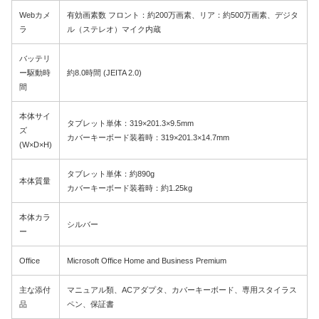
Webカメ
有効画素数 フロント：約200万画素、リア：約500万画素、デジタ
ラ
ル（ステレオ）マイク内蔵
バッテリ
ー駆動時
約8.0時間 (JEITA 2.0)
間
本体サイ
タブレット単体：319×201.3×9.5mm
ズ
カバーキーボード装着時：319×201.3×14.7mm
(W×D×H)
タブレット単体：約890g
本体質量
カバーキーボード装着時：約1.25kg
本体カラ
シルバー
ー
Office
Microsoft Office Home and Business Premium
主な添付
マニュアル類、ACアダプタ、カバーキーボード、専用スタイラス
品
ペン、保証書