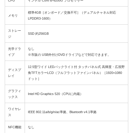
CPU
インテル Core i5-6200U プロセッサー
標準4GB［オンボード／交換不可］（デュアルチャネル対応
メモリ
LPDDR3-1600）
ストレー
SSD 約256GB
ジ
光学ドラ
なし
イブ
※市販の USB外付けDVDドライブなどで対応できます。
12.5型ワイド LEDバックライト付 タッチパネル式 高輝度・広視野
ディスプ
角TFTカラーLCD（フルフラットファインパネル）［1920×1080
レイ
ドット］
グラフィ
Intel HD Graphics 520（CPUに内蔵）
ックス
ワイヤレ
IEEE 802.11a/b/g/n/ac準拠、Bluetooth v4.1準拠
ス
NFC機能
なし