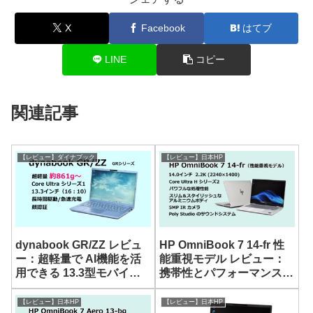
X
Facebook
はてブ
LINE
コピー
関連記事
【レビュー】ダイナブック
【レビュー】日本HP
dynabook GR/ZZ レビュ
HP OmniBook 7 14-fr 性
ー：超軽量で AI機能を活
能重視モデル レビュー：
用できる 13.3型モバイル
携帯性とパフォーマンスを
ノート
両立した 14型ノート
【レビュー】日本HP
【レビュー】日本HP