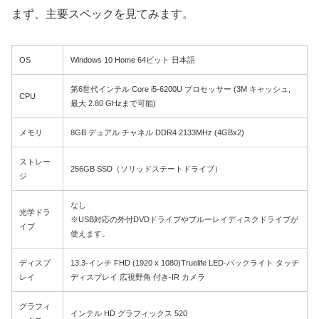
まず、主要スペックを見てみます。
OS
Windows 10 Home 64ビット 日本語
第6世代インテル Core i5-6200U プロセッサー (3M キャッシュ,
CPU
最大 2.80 GHzまで可能)
メモリ
8GB デュアル チャネル DDR4 2133MHz (4GBx2)
ストレー
256GB SSD（ソリッドステートドライブ）
ジ
なし
光学ドラ
※USB対応の外付DVDドライブやブルーレイディスクドライブが
イブ
使えます。
ディスプ
13.3-インチ FHD (1920 x 1080)Truelife LED-バックライト タッチ
レイ
ディスプレイ 広視野角 付き-IR カメラ
グラフィ
インテル HD グラフィックス 520