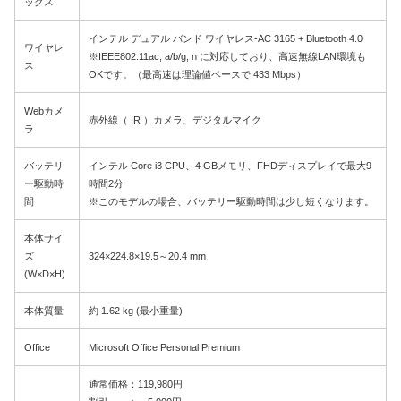
ックス
インテル デュアル バンド ワイヤレス-AC 3165 + Bluetooth 4.0
ワイヤレ
※IEEE802.11ac, a/b/g, n に対応しており、高速無線LAN環境も
ス
OKです。（最高速は理論値ベースで 433 Mbps）
Webカメ
赤外線（ IR ）カメラ、デジタルマイク
ラ
バッテリ
インテル Core i3 CPU、4 GBメモリ、FHDディスプレイで最大9
ー駆動時
時間2分
間
※このモデルの場合、バッテリー駆動時間は少し短くなります。
本体サイ
ズ
324×224.8×19.5～20.4 mm
(W×D×H)
本体質量
約 1.62 kg (最小重量)
Office
Microsoft Office Personal Premium
通常価格：119,980円