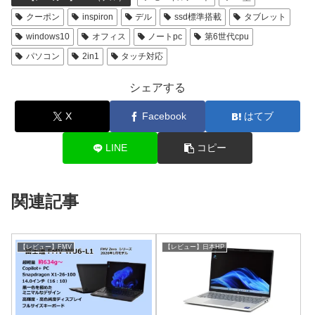
クーポン
inspiron
デル
ssd標準搭載
タブレット
windows10
オフィス
ノートpc
第6世代cpu
パソコン
2in1
タッチ対応
シェアする
X
Facebook
はてブ
LINE
コピー
関連記事
【レビュー】FMV
【レビュー】日本HP