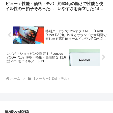
ビュー：性能・価格・モバ
約634gの軽さで性能と使
イル性の三拍子そろった堅
いやすさを両立した 14型
実な 14型 AIノート
モバイルノート
特別クーポンで22％オフ！NEC『LAVIE
Direct DA(H)』映像とサウンドが大画面で
楽しめる高性能オールインワンPCが12万
円台！
レノボ・ショッピング限定！『Lenovo
YOGA 710』薄型・軽量・高性能な 11.6
型 2in1 モバイルノートPC！
ホーム
【メーカー】Dell（デル）
最近の投稿