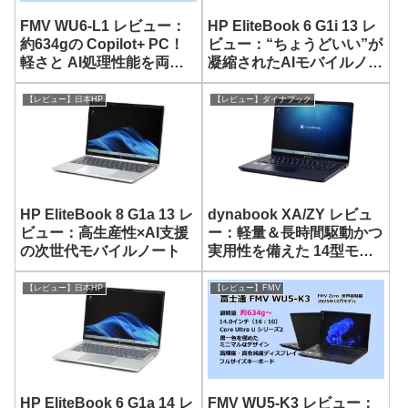
FMV WU6-L1 レビュー：
HP EliteBook 6 G1i 13 レ
約634gの Copilot+ PC！
ビュー：“ちょうどいい”が
軽さと AI処理性能を両立
凝縮されたAIモバイルノー
した 14型モバイルノート
ト
【レビュー】日本HP
【レビュー】ダイナブック
HP EliteBook 8 G1a 13 レ
dynabook XA/ZY レビュ
ビュー：高生産性×AI支援
ー：軽量＆長時間駆動かつ
の次世代モバイルノート
実用性を備えた 14型モバ
イルノートPC
【レビュー】日本HP
【レビュー】FMV
HP EliteBook 6 G1a 14 レ
FMV WU5-K3 レビュー：