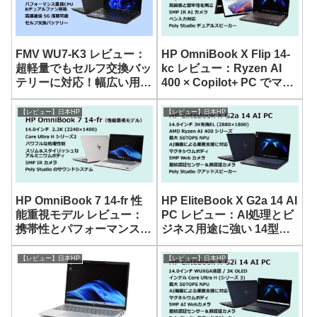
FMV WU7-K3 レビュー：
HP OmniBook X Flip 14-
超軽量でもセルフ交換バッ
kc レビュー：Ryzen AI
テリーに対応！幅広い用途
400 × Copilot+ PC でマル
に使える14型モバイルノ
チに使えるコンバーチブル
ート
ノート
【レビュー】日本HP
【レビュー】日本HP
HP OmniBook 7 14-fr 性
HP EliteBook X G2a 14 AI
能重視モデル レビュー：
PC レビュー：AI処理とビ
携帯性とパフォーマンスを
ジネス用途に強い 14型モ
両立した 14型ノート
バイルノート
【レビュー】日本HP
【レビュー】日本HP