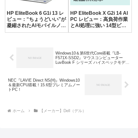
HP EliteBook 6 G1i 13 レ
HP EliteBook X G2i 14 AI
ビュー：“ちょうどいい”が
PC レビュー：高負荷作業
凝縮されたAIモバイルノー
とAI処理に強い 14型ビジ
ト
ネスノート
Windows10＆第6世代Core搭載『LB-
F571X-SSD2』マウスコンピューター
LuvBook F シリーズ ハイスペックモデ
ル！
NEC『LAVIE Direct NS(H)』Windows10
＆最新CPU搭載！15.6型プレミアムノー
トPC！
ホーム
【メーカー】Dell（デル）