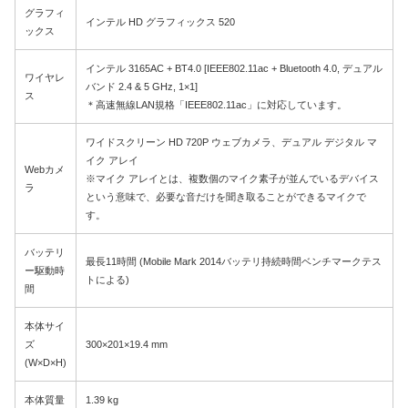
グラフィ
インテル HD グラフィックス 520
ックス
インテル 3165AC + BT4.0 [IEEE802.11ac + Bluetooth 4.0, デュアル
ワイヤレ
バンド 2.4 & 5 GHz, 1×1]
ス
＊高速無線LAN規格「IEEE802.11ac」に対応しています。
ワイドスクリーン HD 720P ウェブカメラ、デュアル デジタル マ
イク アレイ
Webカメ
※マイク アレイとは、複数個のマイク素子が並んでいるデバイス
ラ
という意味で、必要な音だけを聞き取ることができるマイクで
す。
バッテリ
最長11時間 (Mobile Mark 2014バッテリ持続時間ベンチマークテス
ー駆動時
トによる)
間
本体サイ
ズ
300×201×19.4 mm
(W×D×H)
本体質量
1.39 kg