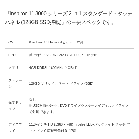
『Inspiron 11 3000 シリーズ 2-in-1 スタンダード・タッチ
パネル (128GB SSD搭載)』の主要スペックです。
OS
Windows 10 Home 64ビット 日本語
CPU
第6世代 インテル Core i3-6100U プロセッサー
メモリ
4GB DDR3L 1600MHz (4GBx1)
ストレー
128GB ソリッド ステート ドライブ (SSD)
ジ
なし
光学ドラ
※USB対応の外付けDVDドライブやブルーレイディスクドライブ
イブ
で対応できます。
ディスプ
11.6-インチ HD (1366 x 768) Truelife LED-バックライト タッチ デ
レイ
ィスプレイ 広視野角付き (IPS)