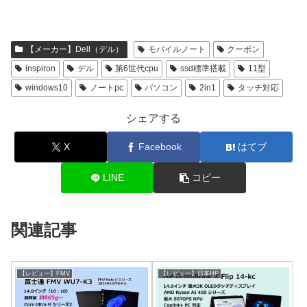
【メーカー】Dell（デル）
モバイルノート
クーポン
inspiron
デル
第6世代cpu
ssd標準搭載
11型
windows10
ノートpc
パソコン
2in1
タッチ対応
シェアする
X
Facebook
はてブ
LINE
コピー
関連記事
【レビュー】FMV
【レビュー】日本HP