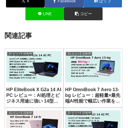
X
Facebook
はてブ
LINE
コピー
関連記事
【レビュー】日本HP
【レビュー】日本HP
HP EliteBook X G2a 14 AI
HP OmniBook 7 Aero 13-
PC レビュー：AI処理とビ
bg レビュー：超軽量×最先
ジネス用途に強い 14型モ
端AI性能で幅広い作業を快
バイルノート
適にこなす 13.3型モバイ
ルノート
【レビュー】日本HP
【レビュー】日本HP