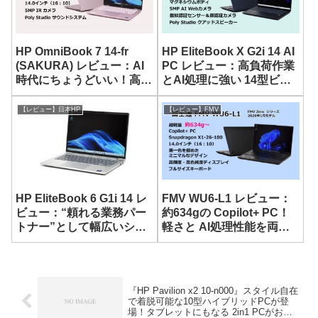
HP OmniBook 7 14-fr
HP EliteBook X G2i 14 AI
(SAKURA) レビュー：AI
PC レビュー：高負荷作業
時代にちょうどいい！高性
とAI処理に強い 14型ビジ
能でスタイリッシュな14
ネスノート
型ノート
【レビュー】日本HP
【レビュー】FMV
HP EliteBook 6 G1i 14 レ
FMV WU6-L1 レビュー：
ビュー：“頼れる業務パー
約634gの Copilot+ PC！
トナー”として幅広いシー
軽さと AI処理性能を両立
ンで活用できる 14型 AIモ
した 14型モバイルノート
バイルノート
『HP Pavilion x2 10-n000』スタイル自在
で着脱可能な10型ハイブリッドPCが登
場！タブレットにもなる 2in1 PCがお買