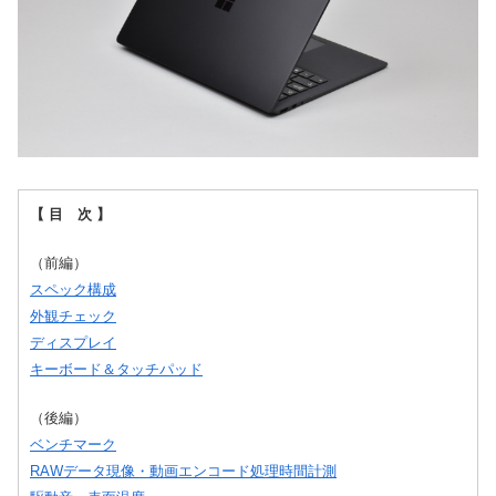
【 目 次 】
（前編）
スペック構成
外観チェック
ディスプレイ
キーボード＆タッチパッド
（後編）
ベンチマーク
RAWデータ現像・動画エンコード処理時間計測