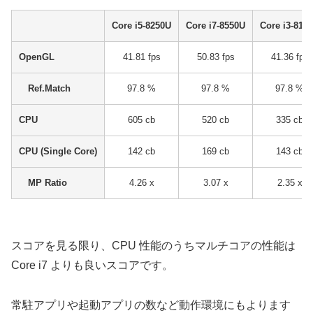
Core i5-8250U
Core i7-8550U
Core i3-813
OpenGL
41.81 fps
50.83 fps
41.36 fps
Ref.Match
97.8 %
97.8 %
97.8 %
CPU
605 cb
520 cb
335 cb
CPU (Single Core)
142 cb
169 cb
143 cb
MP Ratio
4.26 x
3.07 x
2.35 x
スコアを見る限り、CPU 性能のうちマルチコアの性能は
Core i7 よりも良いスコアです。
常駐アプリや起動アプリの数など動作環境にもよります