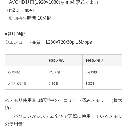
・AVCHD動画(1920×1080)を mp4 形式で出力
（m2ts→mp4）
・動画再生時間 10分間
■処理時間
◇エンコード品質：1280×720/30p 16Mbps
8GBメモリ
16GBメモリ
処理時間
2分30秒
2分19秒
メモリ使用量
3.8GB
3.3GB
※メモリ使用量は処理中の「コミット済みメモリ」（最大
値）。
（パソコンがシステム全体で実際に使用しているメモリ
の使用量）