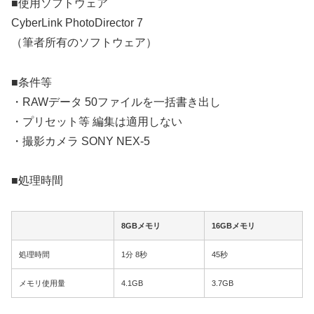
■使用ソフトウェア
CyberLink PhotoDirector 7
（筆者所有のソフトウェア）
■条件等
・RAWデータ 50ファイルを一括書き出し
・プリセット等 編集は適用しない
・撮影カメラ SONY NEX-5
■処理時間
8GBメモリ
16GBメモリ
処理時間
1分 8秒
45秒
メモリ使用量
4.1GB
3.7GB