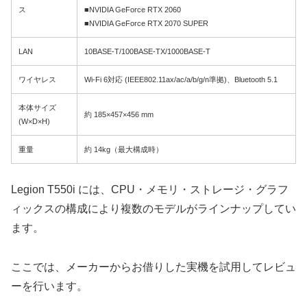
ス
■NVIDIA GeForce RTX 2060
■NVIDIA GeForce RTX 2070 SUPER
LAN
10BASE-T/100BASE-TX/1000BASE-T
ワイヤレス
Wi-Fi 6対応 (IEEE802.11ax/ac/a/b/g/n準拠)、Bluetooth 5.1
本体サイズ
約 185×457×456 mm
(W×D×H)
重量
約 14kg（最大構成時）
Legion T550i には、CPU・メモリ・ストレージ・グラフ
ィックスの構成により複数のモデルがラインナップしてい
ます。
ここでは、メーカーからお借りした実機を試用してレビュ
ーを行います。