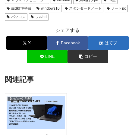
マウスコンピューター
luvbook
第6世代cpu
15型
ssd標準搭載
windows10
スタンダードノート
ノートpc
パソコン
フルhd
シェアする
X
Facebook
はてブ
LINE
コピー
関連記事
【レビュー】FMV