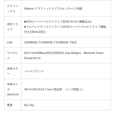
グラフィ
Radeon グラフィックス (プロセッサーに内蔵)
ックス
■DVDスーパーマルチドライブ[DVD-R/+R 2層書込み]
光学ドラ
■ブルーレイディスクドライブ(DVDスーパーマルチドライブ機能
イブ
付き)(BDXL対応)
LAN
1000BASE-T/100BASE-TX/10BASE-T対応
ワイヤレ
Wi-Fi 5(433Mbps)対応(IEEE802.11ac/a/b/g/n)、Bluetooth Smart
ス
Ready(Ver.5)
本体カラ
パールブラック
ー
本体サイ
ズ
362.4×253.8×22.7 mm (突起部、バンプ部除く)
(W×D×H)
重量
約2.2kg