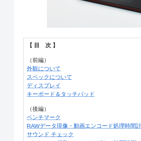
【 目 次 】
（前編）
外観について
スペックについて
ディスプレイ
キーボード＆タッチパッド
（後編）
ベンチマーク
RAWデータ現像・動画エンコード処理時間
サウンド チェック