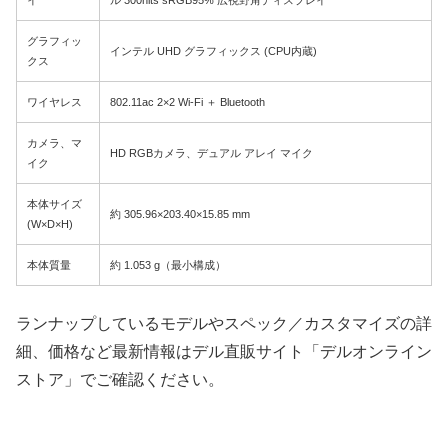
イ
ル 300nits sRGB95% 広視野角ディスプレイ
グラフィッ
インテル UHD グラフィックス (CPU内蔵)
クス
ワイヤレス
802.11ac 2×2 Wi-Fi ＋ Bluetooth
カメラ、マ
HD RGBカメラ、デュアル アレイ マイク
イク
本体サイズ
約 305.96×203.40×15.85 mm
(W×D×H)
本体質量
約 1.053 g（最小構成）
ランナップしているモデルやスペック／カスタマイズの詳
細、価格など最新情報はデル直販サイト「デルオンライン
ストア」でご確認ください。