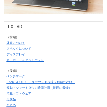
【 目 次 】
（前編）
外観について
スペックについて
ディスプレイ
キーボード＆タッチパッド
（後編）
ベンチマーク
BANG & OLUFSEN サウンド視聴（動画に収録）
起動・シャットダウン時間計測（動画に収録）
搭載ソフトウェア
付属品
まとめ