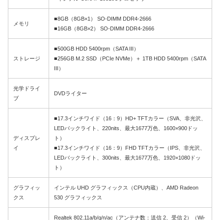
■8GB（8GB×1） SO-DIMM DDR4-2666
メモリ
■16GB（8GB×2） SO-DIMM DDR4-2666
■500GB HDD 5400rpm（SATA III）
ストレージ
■256GB M.2 SSD（PCIe NVMe）＋ 1TB HDD 5400rpm（SATA
III）
光学ドライ
DVDライター
ブ
■17.3インチワイド（16：9）HD+ TFTカラー（SVA、非光沢、
LEDバックライト、220nits、最大1677万色、1600×900ドッ
ディスプレ
ト）
イ
■17.3インチワイド（16：9）FHD TFTカラー（IPS、非光沢、
LEDバックライト、300nits、最大1677万色、1920×1080ドッ
ト）
グラフィッ
インテル UHD グラフィックス（CPU内蔵）、AMD Radeon
クス
530 グラフィックス
Realtek 802.11a/b/g/n/ac（アンテナ数：送信 2、受信 2）（Wi-