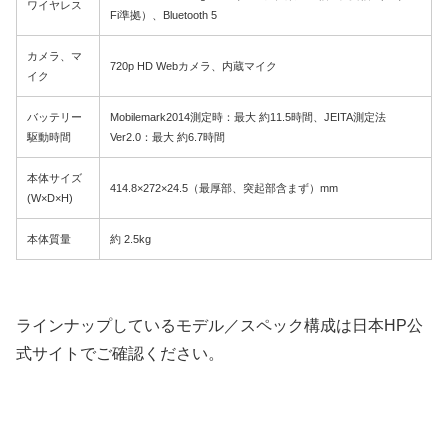
ワイヤレス
Fi準拠）、Bluetooth 5
カメラ、マ
720p HD Webカメラ、内蔵マイク
イク
バッテリー
Mobilemark2014測定時：最大 約11.5時間、JEITA測定法
駆動時間
Ver2.0：最大 約6.7時間
本体サイズ
414.8×272×24.5（最厚部、突起部含まず）mm
(W×D×H)
本体質量
約 2.5kg
ラインナップしているモデル／スペック構成は日本HP公
式サイトでご確認ください。