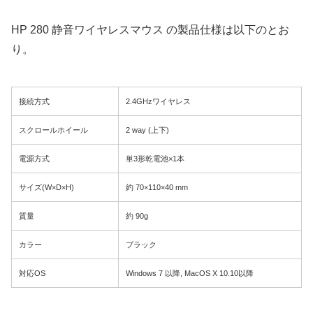
HP 280 静音ワイヤレスマウス の製品仕様は以下のとお
り。
接続方式
2.4GHzワイヤレス
スクロールホイール
2 way (上下)
電源方式
単3形乾電池×1本
サイズ(W×D×H)
約 70×110×40 mm
質量
約 90g
カラー
ブラック
対応OS
Windows 7 以降, MacOS X 10.10以降