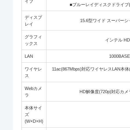
イブ
■ブルーレイディスクドライブ(D
ディスプ
15.6型ワイド スーパーシャイ
レイ
グラフィ
インテル HD
ックス
LAN
1000BASE
ワイヤレ
11ac(867Mbps)対応ワイヤレスLAN本体内蔵(IE
ス
Webカメ
HD解像度(720p)対応
ラ
本体サイ
ズ
(W×D×H)