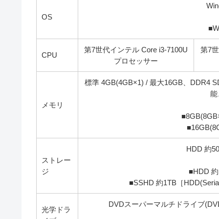
Wi
OS
■W
第7世代インテル Core i3-7100U
第7世
CPU
プロセッサー
標準 4GB(4GB×1) / 最大16GB、DDR
能
メモリ
■8GB(8
■16GB
HDD 約50
ストレー
ジ
■HDD 約1
■SSHD 約1TB［HDD(Se
DVDスーパーマルチドライブ(DVD-RAM
光学ドラ