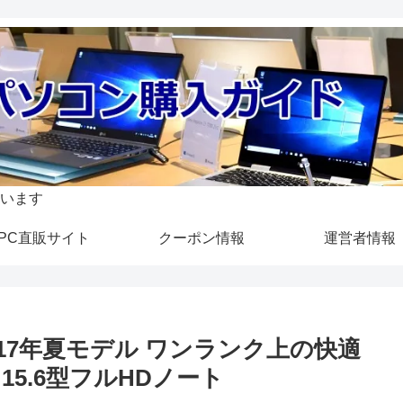
います
PC直販サイト
クーポン情報
運営者情報
S)』2017年夏モデル ワンランク上の快適
5.6型フルHDノート