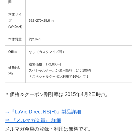
間
本体サイ
ズ
382×270×29.6 mm
(W×D×H)
本体質量
約2.9kg
Office
なし（カスタマイズ可）
通常価格：172,800円
価格(税
スペシャルクーポン適用価格：145,100円
別)
＊スペシャルクーポン利用で16%オフ！
＊価格＆クーポン割引率は 2015年4月2日時点。
⇒『LaVie Direct NS(H)』製品詳細
⇒ 『メルマガ会員』 詳細
メルマガ会員の登録・利用は無料です。