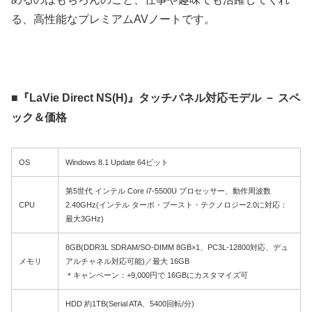
る、高性能なプレミアムAVノートです。
■『LaVie Direct NS(H)』タッチパネル対応モデル － スペ
ック＆価格
OS
Windows 8.1 Update 64ビット
第5世代 インテル Core i7-5500U プロセッサー、動作周波数
CPU
2.40GHz(インテル ターボ・ブースト・テクノロジー2.0に対応：
最大3GHz)
8GB(DDR3L SDRAM/SO-DIMM 8GB×1、PC3L-12800対応、デュ
メモリ
アルチャネル対応可能)／最大 16GB
＊キャンペーン：+9,000円で 16GBにカスタマイズ可
HDD 約1TB(Serial ATA、5400回転/分)