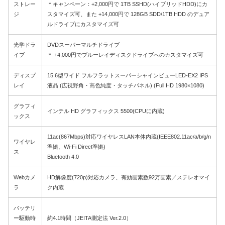
ストレー
＊キャンペーン：+2,000円で 1TB SSHD(ハイブリッドHDD)にカ
ジ
スタマイズ可、また +14,000円で 128GB SDD/1TB HDD のデュア
ルドライブにカスタマイズ可
光学ドラ
DVDスーパーマルチドライブ
イブ
＊ +4,000円でブルーレイディスクドライブへのカスタマイズ可
ディスプ
15.6型ワイド フルフラットスーパーシャインビューLED-EX2 IPS
レイ
液晶 (広視野角・高色純度・タッチパネル) (Full HD 1980×1080)
グラフィ
インテル HD グラフィックス 5500(CPUに内蔵)
ックス
11ac(867Mbps)対応ワイヤレスLAN本体内蔵(IEEE802.11ac/a/b/g/n
ワイヤレ
準拠、Wi-Fi Direct準拠)
ス
Bluetooth 4.0
Webカメ
HD解像度(720p)対応カメラ、有効画素数92万画素／ステレオマイ
ラ
ク内蔵
バッテリ
ー駆動時
約4.1時間（JEITA測定法 Ver.2.0）