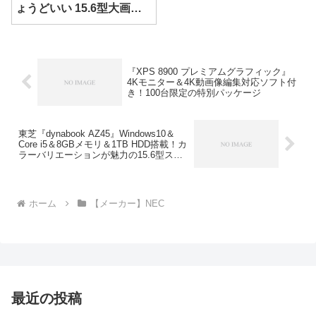
ょうどいい 15.6型大画面
ノート
『XPS 8900 プレミアムグラフィック』
4Kモニター＆4K動画像編集対応ソフト付
き！100台限定の特別パッケージ
東芝『dynabook AZ45』Windows10＆
Core i5＆8GBメモリ＆1TB HDD搭載！カ
ラーバリエーションが魅力の15.6型スタ
ンダードノートPC（2015年秋冬モデル）
ホーム
【メーカー】NEC
最近の投稿