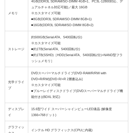
4GB(DDR3L SDRAM/SO-DIMM 4GB×1、PC3L-12800対応、デ
ュアルチャネル対応可能)／最大 16GB
メモリ
※カスタマイズ可能
■8GB(DDR3L SDRAM/SO-DIMM 8GB×1)
■16GB(DDR3L SDRAM/SO-DIMM 8GB×2)
約500GB(Serial ATA、5400回転/分)
※カスタマイズ可能
ストレージ
■約1TB(Serial ATA、5400回転/分)
■約1TB(SSHD)［HDD(Serial ATA、5400回転/分)+NAND型フラ
ッシュメモリ］
DVDスーパーマルチドライブ(DVD-RAM/R/RW with
DVD+R/RW)[DVD-R/+R 2層書込み]
光学ドライ
※カスタマイズ可能
ブ
■ブルーレイディスクドライブ(DVDスーパーマルチドライブ機
能付き)(BDXL 対応)
ディスプレ
15.6型ワイド スーパーシャインビューLED液晶 (解像度
イ
1366×768ドット)
グラフィッ
インテル HD グラフィックス(CPUに内蔵)
クス