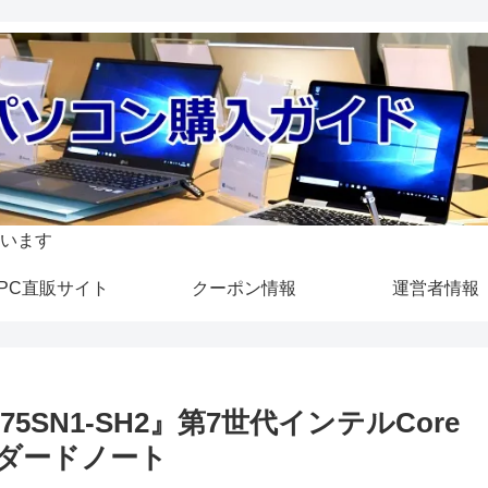
います
PC直販サイト
クーポン情報
運営者情報
5SN1-SH2』第7世代インテルCore
ンダードノート