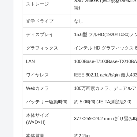
SSD 256GB ((M.2規格/Serial ATA
ストレージ
続)
光学ドライブ
なし
ディスプレイ
15.6型 フルHD(1920×108
グラフィックス
インテル HD グラフィックス 6
LAN
1000Base-T/100Base-TX/10BA
ワイヤレス
IEEE 802.11 ac/a/b/g/n 最大
Webカメラ
100万画素カメラ、デュアルア
バッテリー駆動時間
約 5.0時間 (JEITA測定法2.0)
本体サイズ
377×259×24.2 mm (折り畳み時
(W×D×H)
本体質量
約2.2kg