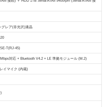
III 接続) ＋ HDD 1TB Serial ATAII 5400rpm (Serial ATAIII 接
0)ノングレア(非光沢)液晶
20
SE-T(RJ-45)
433Mbps対応 + Bluetooth V4.2 + LE 準拠モジュール (M.2)
レイマイク (内蔵)
)