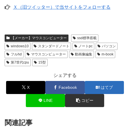
Ｘ（旧ツイッター）で当サイトをフォローする
【メーカー】マウスコンピューター
ssd標準搭載
windows10
スタンダードノート
ノートpc
パソコン
フルhd
マウスコンピューター
動画像編集
m-book
第7世代cpu
15型
シェアする
X
Facebook
はてブ
LINE
コピー
関連記事