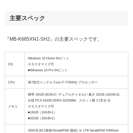
主要スペック
『MB-K685XN1-SH2』の主要スペックです。
Windows 10 Home 64ビット
OS
※カスタマイズ可
■Windows 10 Pro 64ビット
CPU
第7世代インテル Core i7-7700HQ プロセッサー
標準 16GB (8GB×2 / デュアルチャネル) / 最大 32GB (16GB×2)、
仕様 PC4-19200 DDR4 SODIMM、スロット数 2 (空き 0)
メモリ
※カスタマイズ可
■16GB（16GB×1）
■32GB（16GB×2）
256GB (M.2規格/SerialATAIII 接続) ＆ 1TB SerialATAII 5400rpm