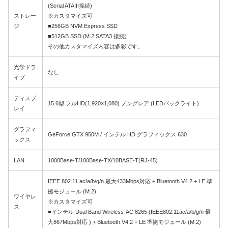
(Serial ATAIII接続)
ストレー
※カスタマイズ可
ジ
■256GB NVM Express SSD
■512GB SSD (M.2 SATA3 接続)
その他カスタマイズ内容は多彩です。
光学ドラ
なし
イブ
ディスプ
15.6型 フルHD(1,920×1,080) ノングレア (LEDバックライト)
レイ
グラフィ
GeForce GTX 950M / インテル HD グラフィックス 630
ックス
LAN
1000Base-T/100Base-TX/10BASE-T(RJ-45)
IEEE 802.11 ac/a/b/g/n 最大433Mbps対応 + Bluetooth V4.2 + LE 準
拠モジュール (M.2)
ワイヤレ
※カスタマイズ可
ス
■インテル Dual Band Wireless-AC 8265 (IEEE802.11ac/a/b/g/n 最
大867Mbps対応 ) + Bluetooth V4.2 + LE 準拠モジュール (M.2)