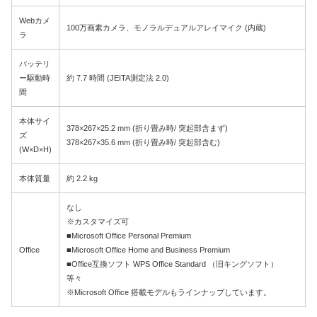
Webカメ
100万画素カメラ、モノラルデュアルアレイマイク (内蔵)
ラ
バッテリ
ー駆動時
約 7.7 時間 (JEITA測定法 2.0)
間
本体サイ
378×267×25.2 mm (折り畳み時/ 突起部含まず)
ズ
378×267×35.6 mm (折り畳み時/ 突起部含む)
(W×D×H)
本体質量
約 2.2 kg
なし
※カスタマイズ可
■Microsoft Office Personal Premium
Office
■Microsoft Office Home and Business Premium
■Office互換ソフト WPS Office Standard （旧キングソフト）
等々
※Microsoft Office 搭載モデルもラインナップしています。