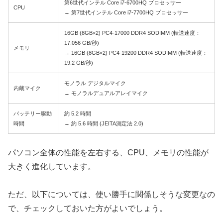
第6世代インテル Core i7-6700HQ プロセッサー
CPU
→ 第7世代インテル Core i7-7700HQ プロセッサー
16GB (8GB×2) PC4-17000 DDR4 SODIMM (転送速度：
17.056 GB/秒)
メモリ
→ 16GB (8GB×2) PC4-19200 DDR4 SODIMM (転送速度：
19.2 GB/秒)
モノラル デジタルマイク
内蔵マイク
→ モノラルデュアルアレイマイク
バッテリー駆動
約 5.2 時間
時間
→ 約 5.6 時間 (JEITA測定法 2.0)
パソコン全体の性能を左右する、CPU、メモリの性能が
大きく進化しています。
ただ、以下については、使い勝手に関係しそうな変更なの
で、チェックしておいた方がよいでしょう。