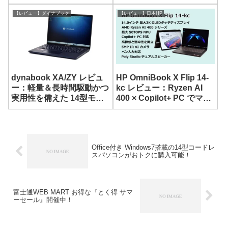
ノート
ネスノート
【レビュー】ダイナブック
【レビュー】日本HP
dynabook XA/ZY レビュ
HP OmniBook X Flip 14-
ー：軽量＆長時間駆動かつ
kc レビュー：Ryzen AI
実用性を備えた 14型モバ
400 × Copilot+ PC でマル
イルノートPC
チに使えるコンバーチブル
ノート
Office付き Windows7搭載の14型コードレ
スパソコンがおトクに購入可能！
富士通WEB MART お得な『とく得 サマ
ーセール』開催中！