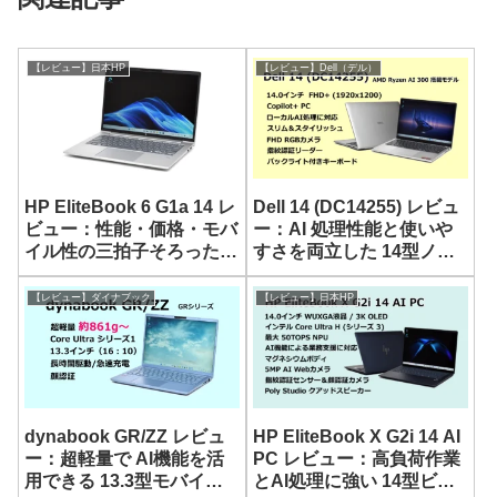
【レビュー】日本HP
【レビュー】Dell（デル）
HP EliteBook 6 G1a 14 レ
Dell 14 (DC14255) レビュ
ビュー：性能・価格・モバ
ー：AI 処理性能と使いや
イル性の三拍子そろった堅
すさを両立した 14型ノー
実な 14型 AIノート
ト
【レビュー】ダイナブック
【レビュー】日本HP
dynabook GR/ZZ レビュ
HP EliteBook X G2i 14 AI
ー：超軽量で AI機能を活
PC レビュー：高負荷作業
用できる 13.3型モバイル
とAI処理に強い 14型ビジ